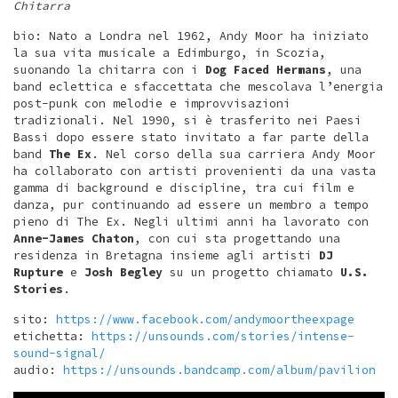
Chitarra
bio: Nato a Londra nel 1962, Andy Moor ha iniziato
la sua vita musicale a Edimburgo, in Scozia,
suonando la chitarra con i
Dog Faced Hermans
, una
band eclettica e sfaccettata che mescolava l’energia
post-punk con melodie e improvvisazioni
tradizionali. Nel 1990, si è trasferito nei Paesi
Bassi dopo essere stato invitato a far parte della
band
The Ex
. Nel corso della sua carriera Andy Moor
ha collaborato con artisti provenienti da una vasta
gamma di background e discipline, tra cui film e
danza, pur continuando ad essere un membro a tempo
pieno di The Ex. Negli ultimi anni ha lavorato con
Anne-James Chaton
, con cui sta progettando una
residenza in Bretagna insieme agli artisti
DJ
Rupture
e
Josh Begley
su un progetto chiamato
U.S.
Stories
.
sito:
https://www.facebook.com/andymoortheexpage
etichetta:
https://unsounds.com/stories/intense-
sound-signal/
audio:
https://unsounds.bandcamp.com/album/pavilion