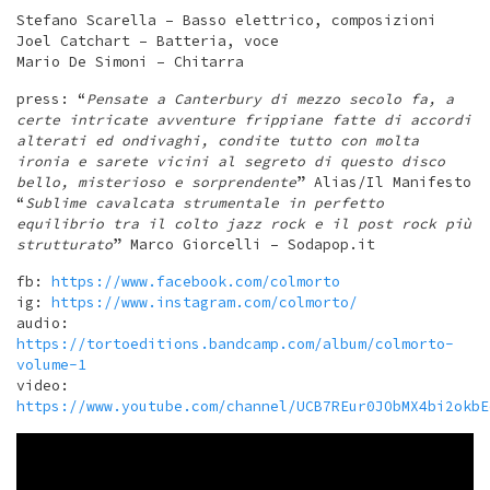
Stefano Scarella – Basso elettrico, composizioni
Joel Catchart – Batteria, voce
Mario De Simoni – Chitarra
press: “
Pensate a Canterbury di mezzo secolo fa, a
certe intricate avventure frippiane fatte di accordi
alterati ed ondivaghi, condite tutto con molta
ironia e sarete vicini al segreto di questo disco
bello, misterioso e sorprendente
” Alias/Il Manifesto
“
Sublime cavalcata strumentale in perfetto
equilibrio tra il colto jazz rock e il post rock più
strutturato
” Marco Giorcelli – Sodapop.it
fb:
https://www.facebook.com/colmorto
ig:
https://www.instagram.com/colmorto/
audio:
https://tortoeditions.bandcamp.com/album/colmorto-
volume-1
video:
https://www.youtube.com/channel/UCB7REur0JObMX4bi2okbE