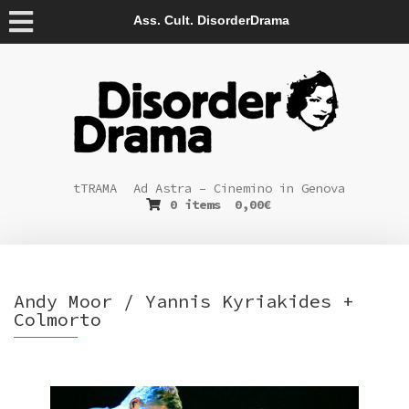
Ass. Cult. DisorderDrama
tTRAMA
Ad Astra – Cinemino in Genova
0 items
0,00
€
Andy Moor / Yannis Kyriakides +
Colmorto