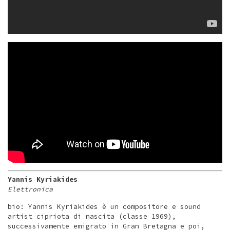
Yannis Kyriakides
Elettronica
bio: Yannis Kyriakides è un compositore e sound
artist cipriota di nascita (classe 1969),
successivamente emigrato in Gran Bretagna e poi,