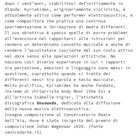
dopo i vent’anni, stabilitosi definitivamente in
Olanda. Kyriakides, originariamente violinista, è
attualmente attivo come performer elettroacustico, e
come compositore che pratica una continua
sperimentazione e ibridazione di media differenti.
Il suo obiettivo è spesso quello di porre problemi
all’esecutore nel rapportarsi alle istruzioni per
rendere un determinato concetto musicale e anche di
rendere l’ascoltatore cosciente del suo ruolo attivo
nel dare senso alle operazioni artistiche. Ne
nascono così diverse esperienze in cui i rapporti
tra percezione, emozioni e linguaggio sono messi in
questione, soprattutto quando si tratta dei
differenti nessi tra parola e testo musicale.
Molto prolifico, Kyriakides ha anche fondato,
insieme al chitarrista Andy Moor (the Ex) e
all’artista Isabelle Vigier, l’etichetta
discografica
Unsounds
, dedicata alla diffusione
della nuova musica elettroacustica.
Insegna composizione al Conservatorio Reale
dell’Aia, dove è stato insignito del premio di
composizione Johan Wagenaar 2020. (fonte
centrodarte.it)