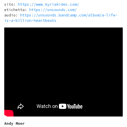
sito:
https://www.kyriakides.com/
etichetta:
https://unsounds.com/
audio:
https://unsounds.bandcamp.com/album/a-life-
is-a-billion-heartbeats
Andy Moor