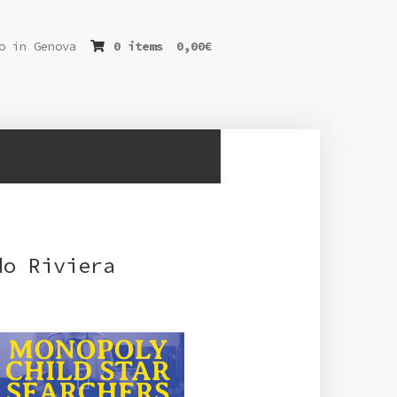
o in Genova
0 items
0,00
€
do Riviera