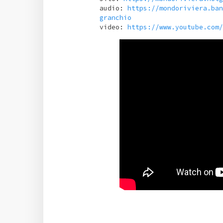
audio:
https://mondoriviera.ban
granchio
video:
https://www.youtube.com/