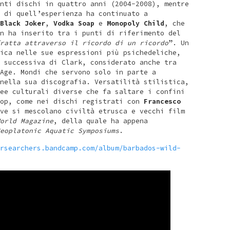
nti dischi in quattro anni (2004-2008), mentre
 di quell’esperienza ha continuato a
Black Joker
,
Vodka Soap
e
Monopoly Child
, che
n ha inserito tra i punti di riferimento del
ratta attraverso il ricordo di un ricordo
”. Un
ica nelle sue espressioni più psichedeliche,
 successiva di Clark, considerato anche tra
Age. Mondi che servono solo in parte a
nella sua discografia. Versatilità stilistica,
ee culturali diverse che fa saltare i confini
pop, come nei dischi registrati con
Francesco
ve si mescolano civiltà etrusca e vecchi film
orld Magazine
, della quale ha appena
eoplatonic Aquatic Symposiums
.
rsearchers.bandcamp.com/album/barbados-wild-