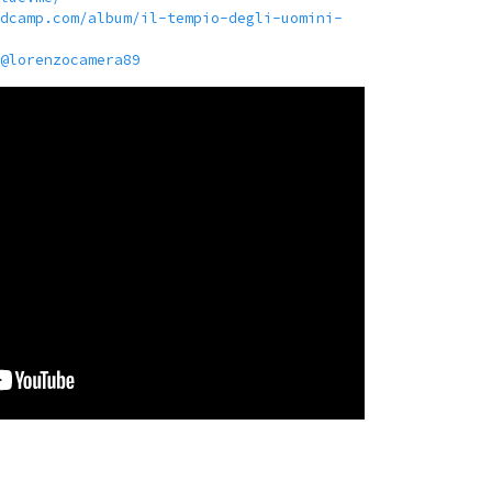
dcamp.com/album/il-tempio-degli-uomini-
@lorenzocamera89