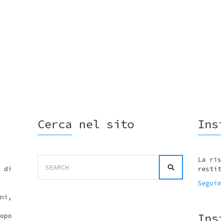
Cerca nel sito
Ins
Search
La ri
for:
 di
resti
Segui
ni,
Ins
opo