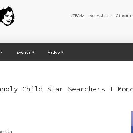
tTRAMA
Ad Astra – Cinemin
Eventi
Video
opoly Child Star Searchers + Mon
della