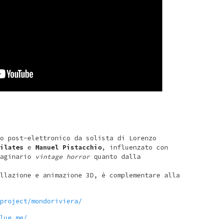
o post-elettronico da solista di Lorenzo
ilates
e
Manuel Pistacchio
, influenzato con
maginario
vintage horror
quanto dalla
llazione e animazione 3D, è complementare alla
project/mondoriviera/
lue.me/