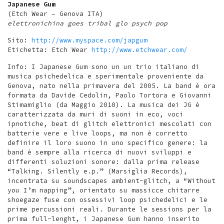
Japanese Gum
(Etch Wear – Genova ITA)
elettronichina goes tribal glo psych pop
Sito:
http://www.myspace.com/japgum
Etichetta: Etch Wear
http://www.etchwear.com/
Info: I Japanese Gum sono un un trio italiano di
musica psichedelica e sperimentale proveniente da
Genova, nato nella primavera del 2005. La band è ora
formata da Davide Cedolin, Paolo Tortora e Giovanni
Stimamiglio (da Maggio 2010). La musica dei JG è
caratterizzata da muri di suoni in eco, voci
ipnotiche, beat di glitch elettronici mescolati con
batterie vere e live loops, ma non è corretto
definire il loro suono in uno specifico genere: la
band è sempre alla ricerca di nuovi sviluppi e
differenti soluzioni sonore: dalla prima release
“Talking. Silently e.p.” (Marsiglia Records),
incentrata su soundscapes ambient-glitch, a “Without
you I’m napping”, orientato su massicce chitarre
shoegaze fuse con ossessivi loop psichedelici e le
prime percussioni reali. Durante le sessions per la
prima full-lenght, i Japanese Gum hanno inserito