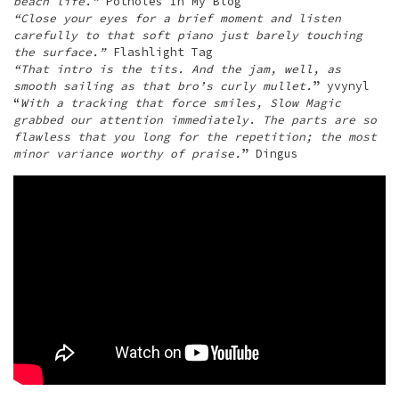
beach life.”
Potholes In My Blog
“Close your eyes for a brief moment and listen
carefully to that soft piano just barely touching
the surface.”
Flashlight Tag
“That intro is the tits. And the jam, well, as
smooth sailing as that bro’s curly mullet.
” yvynyl
“
With a tracking that force smiles, Slow Magic
grabbed our attention immediately. The parts are so
flawless that you long for the repetition; the most
minor variance worthy of praise.
” Dingus