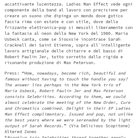
accattivante lucentezza. Ladies Man Effect vede ogni
componente della band al lavoro con precisione per
creare un suono che dipinga un mondo dove gotico
faccia rima con estate e con stile, dove della
frizzante elettronica-pop si mescoli liberamente con
la fantasia al neon della New York del 1980. Maria
Usbeck canta, come se Siouxsie incontrase Sarah
Cracknell dei Saint Etienne, sopra all`intelligente
lavoro artigianale delle chitarre e del basso di
Robert Paulin Jer, tutto sorretto dalla rigida e
risonante produzione di Max Peterson.
Press: “How
, nowadays, become rich, beautiful and
famous without having to touch the handle you say?
The answer lies perhaps in the New York trio of
Maria Usbeck, Robert Paulin Jer and Max Peterson
consists Selebrities. According to them, we could
almost celebrate the meeting of the New Order, Cure
and Chromatics combined. Delight in their EP Ladies
Man Effect complimentary. Issued and pop, not unlike
the best years where we were serenaded by the light
output of Sarah Records.
” (Via Delicious Scopitone)
Altered Zones
“
Brooklyn trio Selebrities thread together gangly