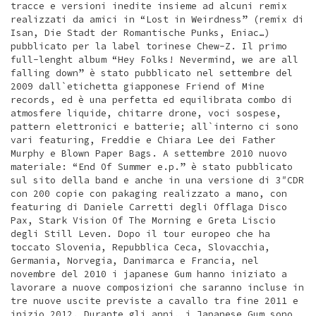
tracce e versioni inedite insieme ad alcuni remix
realizzati da amici in “Lost in Weirdness” (remix di
Isan, Die Stadt der Romantische Punks, Eniac…)
pubblicato per la label torinese Chew-Z. Il primo
full-lenght album “Hey Folks! Nevermind, we are all
falling down” è stato pubblicato nel settembre del
2009 dall`etichetta giapponese Friend of Mine
records, ed è una perfetta ed equilibrata combo di
atmosfere liquide, chitarre drone, voci sospese,
pattern elettronici e batterie; all`interno ci sono
vari featuring, Freddie e Chiara Lee dei Father
Murphy e Blown Paper Bags. A settembre 2010 nuovo
materiale: “End Of Summer e.p.” è stato pubblicato
sul sito della band e anche in una versione di 3″CDR
con 200 copie con pakaging realizzato a mano, con
featuring di Daniele Carretti degli Offlaga Disco
Pax, Stark Vision Of The Morning e Greta Liscio
degli Still Leven. Dopo il tour europeo che ha
toccato Slovenia, Repubblica Ceca, Slovacchia,
Germania, Norvegia, Danimarca e Francia, nel
novembre del 2010 i japanese Gum hanno iniziato a
lavorare a nuove composizioni che saranno incluse in
tre nuove uscite previste a cavallo tra fine 2011 e
inizio 2012. Durante gli anni, i Japanese Gum sono