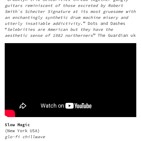
guitars reminiscent of those excreted by Robert
Smith`s Schecter Signature at its most gruesome with
an enchantingly synthetic drum machine misery and
utterly insatiable addictivity
.” Dots and Dashes
“
Selebrities are American but they have the
aesthetic sense of 1982 northerners
” The Guardian uk
Slow Magic
(New York USA)
glo-fi chillwave