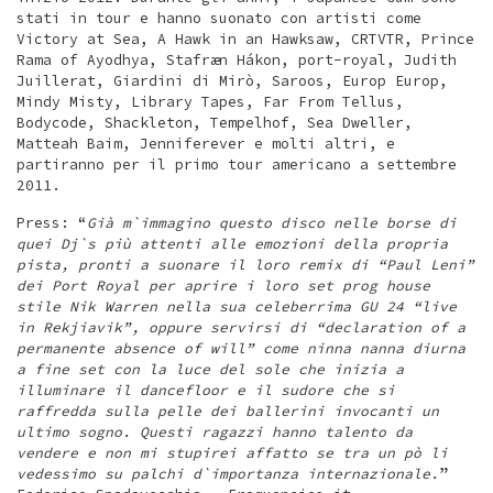
stati in tour e hanno suonato con artisti come
Victory at Sea, A Hawk in an Hawksaw, CRTVTR, Prince
Rama of Ayodhya, Stafræn Hákon, port-royal, Judith
Juillerat, Giardini di Mirò, Saroos, Europ Europ,
Mindy Misty, Library Tapes, Far From Tellus,
Bodycode, Shackleton, Tempelhof, Sea Dweller,
Matteah Baim, Jenniferever e molti altri, e
partiranno per il primo tour americano a settembre
2011.
Press: “
Già m`immagino questo disco nelle borse di
quei Dj`s più attenti alle emozioni della propria
pista, pronti a suonare il loro remix di “Paul Leni”
dei Port Royal per aprire i loro set prog house
stile Nik Warren nella sua celeberrima GU 24 “live
in Rekjiavik”, oppure servirsi di “declaration of a
permanente absence of will” come ninna nanna diurna
a fine set con la luce del sole che inizia a
illuminare il dancefloor e il sudore che si
raffredda sulla pelle dei ballerini invocanti un
ultimo sogno. Questi ragazzi hanno talento da
vendere e non mi stupirei affatto se tra un pò li
vedessimo su palchi d`importanza internazionale.
”