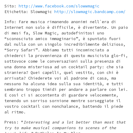
Sito:
http://www.facebook.com/slowwmagic
Etichetta: Slowmagic
http://slowmagic.bandcamp.com/
Info: Fare musica rimanendo anonimi nell`era di
Internet non solo è difficile, è divertente. Un paio
di mesi fa, Slow Magic, autodefinitosi uno
“sconosciuto amico immaginario”, è spuntato fuori
dal nulla con un singolo incredibilmente delizioso,
“Sorry Safari”. Abbiamo tutti incominciato a
chiederci la provenienza di questo musicista glo-fi,
sottovoce come le conversazioni sulla presenza di
una donna misteriosa ad un cocktail party: che sia
straniera? Quei capelli, quel vestito, con chi è
arrivata? Chiederete voi al padrone di casa, ma
nessuno ha alcuna idea sulla sua identità, e tutti
sembrano troppo timidi per andare a parlare con lei.
E così ci si accontenta di guardare velocemente,
tenendo un sorriso sornione mentre sorseggiate il
vostro cocktail con nonchalance, battendo il piede
al ritmo.
Press: “
Interesting and a lot better than most that
try to make musical companions to scenes of the