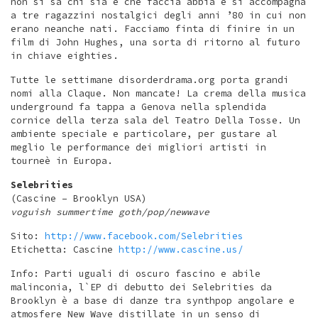
non si sa chi sia e che faccia abbia e si accompagna
a tre ragazzini nostalgici degli anni ’80 in cui non
erano neanche nati. Facciamo finta di finire in un
film di John Hughes, una sorta di ritorno al futuro
in chiave eighties.
Tutte le settimane disorderdrama.org porta grandi
nomi alla Claque. Non mancate! La crema della musica
underground fa tappa a Genova nella splendida
cornice della terza sala del Teatro Della Tosse. Un
ambiente speciale e particolare, per gustare al
meglio le performance dei migliori artisti in
tourneè in Europa.
Selebrities
(Cascine – Brooklyn USA)
voguish summertime goth/pop/newwave
Sito:
http://www.facebook.com/Selebrities
Etichetta: Cascine
http://www.cascine.us/
Info: Parti uguali di oscuro fascino e abile
malinconia, l`EP di debutto dei Selebrities da
Brooklyn è a base di danze tra synthpop angolare e
atmosfere New Wave distillate in un senso di