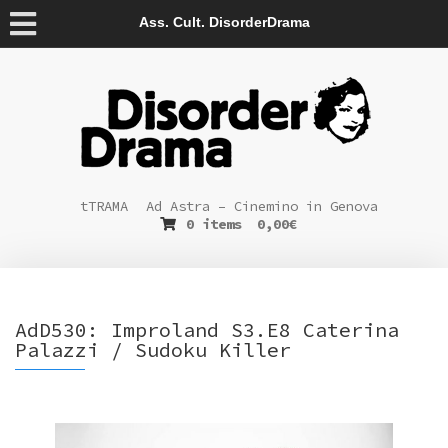
Ass. Cult. DisorderDrama
tTRAMA
Ad Astra – Cinemino in Genova
0 items
0,00
€
AdD530: Improland S3.E8 Caterina
Palazzi / Sudoku Killer