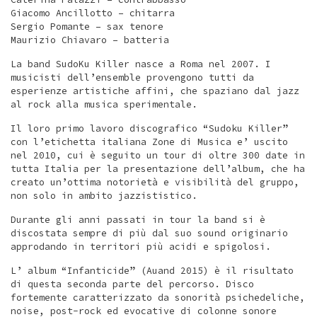
Giacomo Ancillotto – chitarra
Sergio Pomante – sax tenore
Maurizio Chiavaro – batteria
La band SudoKu Killer nasce a Roma nel 2007. I
musicisti dell’ensemble provengono tutti da
esperienze artistiche affini, che spaziano dal jazz
al rock alla musica sperimentale.
Il loro primo lavoro discografico “Sudoku Killer”
con l’etichetta italiana Zone di Musica e’ uscito
nel 2010, cui è seguito un tour di oltre 300 date in
tutta Italia per la presentazione dell’album, che ha
creato un’ottima notorietà e visibilità del gruppo,
non solo in ambito jazzististico.
Durante gli anni passati in tour la band si è
discostata sempre di più dal suo sound originario
approdando in territori più acidi e spigolosi.
L’ album “Infanticide” (Auand 2015) è il risultato
di questa seconda parte del percorso. Disco
fortemente caratterizzato da sonorità psichedeliche,
noise, post-rock ed evocative di colonne sonore