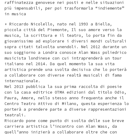
raffinatezza genovese nei posti e nelle situazioni
più impensabili, per poi trasformarla “indiemente”
in musica
+ Riccardo Nicolello, nato nel 1993 a Biella,
piccola città del Piemonte, Il suo amore verso la
musica, la scrittura e il teatro, lo porta fin da
giovanissimo ad esplorare i diversi mondi culturali
sopra citati talvolta unendoli. Nel 2012 durante un
suo soggiorno a Londra conosce Alan Wass poliedrico
musicista londinese con cui intraprenderà un tour
italiano nel 2014. Da quel momento la sua vita
artistica prende una svolta decisiva che lo porterà
a collaborare con diverse realtà musicali di fama
internazionale.
Nel 2013 pubblica la sua prima raccolta di poesie
con la casa editrice OTMA edizioni dal titolo Odio,
Paura, Amore, nello stesso anno frequenta anche il
Centro Teatro Attivo di Milano, questa esperienza lo
porterà a prendere parte a diverse rappresentazioni
teatrali.
Riccardo pone come punto di svolta delle sue breve
carriera artistica l’incontro con Alan Wass, da
quell’anno inizierà a collaborare oltre che con