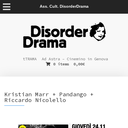
Ass. Cult. DisorderDrama
tTRAMA
Ad Astra – Cinemino in Genova
0 items
0,00
€
Kristian Marr + Pandango +
Riccardo Nicolello