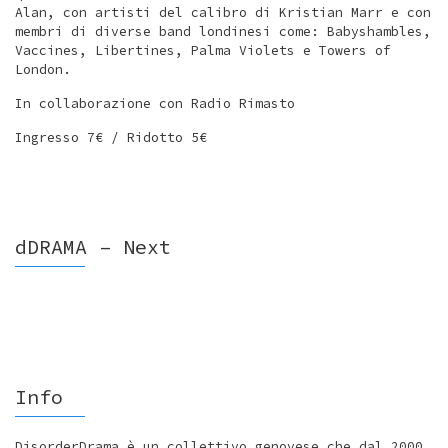
Alan, con artisti del calibro di Kristian Marr e con
membri di diverse band londinesi come: Babyshambles,
Vaccines, Libertines, Palma Violets e Towers of
London.
In collaborazione con Radio Rimasto
Ingresso 7€ / Ridotto 5€
dDRAMA – Next
Info
DisorderDrama è un collettivo genovese che dal 2000