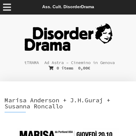
Ass. Cult. DisorderDrama
tTRAMA
Ad Astra – Cinemino in Genova
0 items
0,00
€
Marisa Anderson + J.H.Guraj +
Susanna Roncallo