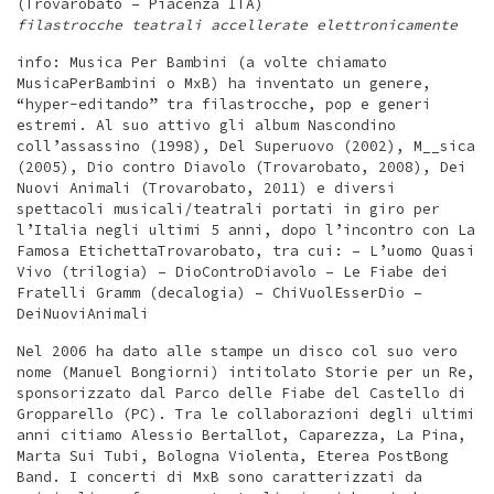
(Trovarobato – Piacenza ITA)
filastrocche teatrali accellerate elettronicamente
info: Musica Per Bambini (a volte chiamato
MusicaPerBambini o MxB) ha inventato un genere,
“hyper-editando” tra filastrocche, pop e generi
estremi. Al suo attivo gli album Nascondino
coll’assassino (1998), Del Superuovo (2002), M__sica
(2005), Dio contro Diavolo (Trovarobato, 2008), Dei
Nuovi Animali (Trovarobato, 2011) e diversi
spettacoli musicali/teatrali portati in giro per
l’Italia negli ultimi 5 anni, dopo l’incontro con La
Famosa EtichettaTrovarobato, tra cui: – L’uomo Quasi
Vivo (trilogia) – DioControDiavolo – Le Fiabe dei
Fratelli Gramm (decalogia) – ChiVuolEsserDio –
DeiNuoviAnimali
Nel 2006 ha dato alle stampe un disco col suo vero
nome (Manuel Bongiorni) intitolato Storie per un Re,
sponsorizzato dal Parco delle Fiabe del Castello di
Gropparello (PC). Tra le collaborazioni degli ultimi
anni citiamo Alessio Bertallot, Caparezza, La Pina,
Marta Sui Tubi, Bologna Violenta, Eterea PostBong
Band. I concerti di MxB sono caratterizzati da