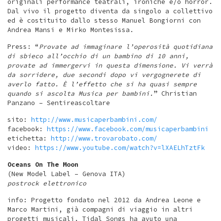
originali performance teatrali, ironiche e/o horror.
Dal vivo il progetto diventa da singolo a collettivo
ed è costituito dallo stesso Manuel Bongiorni con
Andrea Mansi e Mirko Montesissa.
Press: “
Provate ad immaginare l’operosità quotidiana
di sbieco all’occhio di un bambino di 10 anni,
provate ad immergervi in questa dimensione. Vi verrà
da sorridere, due secondi dopo vi vergognerete di
averlo fatto. È l’effetto che si ha quasi sempre
quando si ascolta Musica per bambini.
” Christian
Panzano – Sentireascoltare
sito:
http://www.musicaperbambini.com/
facebook:
https://www.facebook.com/musicaperbambini
etichetta:
http://www.trovarobato.com/
video:
https://www.youtube.com/watch?v=lXAELhTztFk
Oceans On The Moon
(New Model Label – Genova ITA)
postrock elettronico
info: Progetto fondato nel 2012 da Andrea Leone e
Marco Martini, già compagni di viaggio in altri
progetti musicali. Tidal Songs ha avuto una