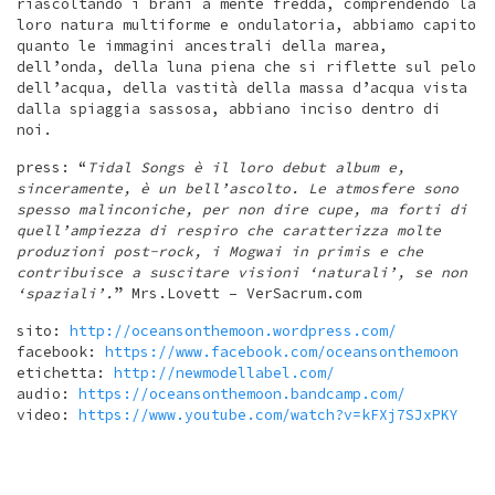
riascoltando i brani a mente fredda, comprendendo la
loro natura multiforme e ondulatoria, abbiamo capito
quanto le immagini ancestrali della marea,
dell’onda, della luna piena che si riflette sul pelo
dell’acqua, della vastità della massa d’acqua vista
dalla spiaggia sassosa, abbiano inciso dentro di
noi.
press: “
Tidal Songs è il loro debut album e,
sinceramente, è un bell’ascolto. Le atmosfere sono
spesso malinconiche, per non dire cupe, ma forti di
quell’ampiezza di respiro che caratterizza molte
produzioni post-rock, i Mogwai in primis e che
contribuisce a suscitare visioni ‘naturali’, se non
‘spaziali’.
” Mrs.Lovett – VerSacrum.com
sito:
http://oceansonthemoon.wordpress.com/
facebook:
https://www.facebook.com/oceansonthemoon
etichetta:
http://newmodellabel.com/
audio:
https://oceansonthemoon.bandcamp.com/
video:
https://www.youtube.com/watch?v=kFXj7SJxPKY