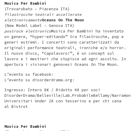
Musica Per Bambini
(Trovarobato – Piacenza ITA)
filastrocche teatrali accellerate
elettronicamente
Oceans On The Moon
(New Model Label – Genova ITA)
postrock elettronico
Musica Per Bambini ha inventato
un genere, “hyper-editando” tra filastrocche, pop e
generi estremi. I concerti sono caratterizzati da
originali performance teatrali, ironiche e/o horror.
Il nuovo disco, “Capolavoro!”, è un concept sul
lavoro e i mestieri che stupisce ad ogni ascolto. In
apertura i visionari genovesi Oceans On The Moon.
L’evento su facebook:
L’evento su disorderdrama.org:
Ingresso: Intero 8€ / Ridotto 6€ per soci
DisorderDrama/Belleville/Lab.ProbabileBellamy/Narramon
Universitari Under 26 con tesserino e per chi cena
al Bistrot
Musica Per Bambini