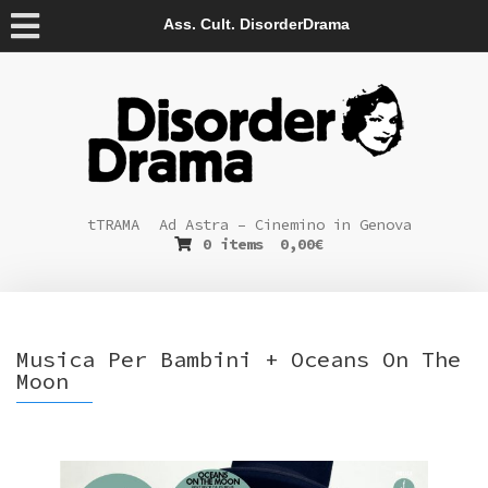
Ass. Cult. DisorderDrama
tTRAMA
Ad Astra – Cinemino in Genova
0 items
0,00
€
Musica Per Bambini + Oceans On The
Moon