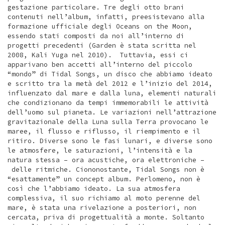
gestazione particolare. Tre degli otto brani
contenuti nell’album, infatti, preesistevano alla
formazione ufficiale degli Oceans on the Moon,
essendo stati composti da noi all’interno di
progetti precedenti (Garden è stata scritta nel
2008, Kali Yuga nel 2010). Tuttavia, essi ci
apparivano ben accetti all’interno del piccolo
“mondo” di Tidal Songs, un disco che abbiamo ideato
e scritto tra la metà del 2012 e l’inizio del 2014,
influenzato dal mare e dalla luna, elementi naturali
che condizionano da tempi immemorabili le attività
dell’uomo sul pianeta. Le variazioni nell’attrazione
gravitazionale della Luna sulla Terra provocano le
maree, il flusso e riflusso, il riempimento e il
ritiro. Diverse sono le fasi lunari, e diverse sono
le atmosfere, le saturazioni, l’intensità e la
natura stessa – ora acustiche, ora elettroniche –
delle ritmiche. Ciononostante, Tidal Songs non è
“esattamente” un concept album. Perlomeno, non è
così che l’abbiamo ideato. La sua atmosfera
complessiva, il suo richiamo al moto perenne del
mare, è stata una rivelazione a posteriori, non
cercata, priva di progettualità a monte. Soltanto