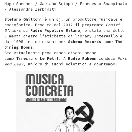
Hugo Sanchez / Gaetano Scippa / Francesco Spampinato
/ Alessandra Zerbinati
Stefano Ghittoni
è un dj, un produttore musicale e
radiofonico. Produce dal 2012 il programma
Comizi
D’Amore
su
Radio Popolare Milano
, è stato una delle
3 menti dietro l’etichetta di library
Intervallo
e
dal 1998 incide dischi per
Schema Records
come
The
Dining Rooms
.
Sta attualmente producendo dischi anche
come
Tiresia
e
Le Petit
. A
Radio Raheem
conduce
Pure
And Easy
, un’ora di suoni eclettici e downtempo.