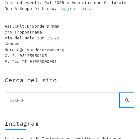
tour ed eventi. Dal 2009 è Associazione Culturale
Non A Scopo Di Lucro.
Leggi di più.
Ass.Cult.DisorderDrama
c/o TroppaTrama
Via del Molo 29r 16128
Genova
ddrama@disorderdrama.org
C. F. 95125950105
P. Iva IT 01926000991
Cerca nel sito
Search
for:
Instagram
La risposta da Instagram ha restituito dati non