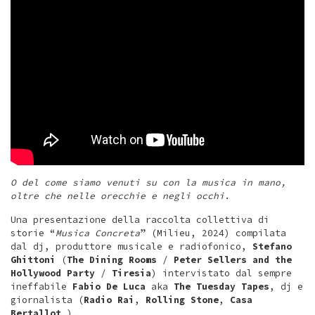
O del come siamo venuti su con la musica in mano,
oltre che nelle orecchie e negli occhi.
Una presentazione della raccolta collettiva di
storie “
Musica Concreta
” (Milieu, 2024) compilata
dal dj, produttore musicale e radiofonico,
Stefano
Ghittoni
(
The Dining Rooms
/
Peter Sellers and the
Hollywood Party
/
Tiresia
) intervistato dal sempre
ineffabile
Fabio De Luca
aka
The Tuesday Tapes
, dj e
giornalista (
Radio Rai
,
Rolling Stone
,
Casa
Bertallot
…).