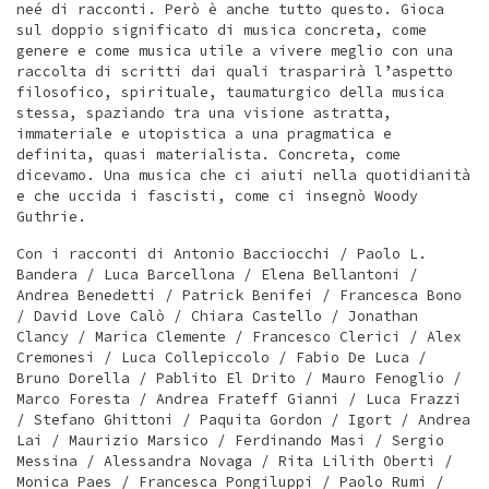
neé di racconti. Però è anche tutto questo. Gioca
sul doppio significato di musica concreta, come
genere e come musica utile a vivere meglio con una
raccolta di scritti dai quali trasparirà l’aspetto
filosofico, spirituale, taumaturgico della musica
stessa, spaziando tra una visione astratta,
immateriale e utopistica a una pragmatica e
definita, quasi materialista. Concreta, come
dicevamo. Una musica che ci aiuti nella quotidianità
e che uccida i fascisti, come ci insegnò Woody
Guthrie.
Con i racconti di Antonio Bacciocchi / Paolo L.
Bandera / Luca Barcellona / Elena Bellantoni /
Andrea Benedetti / Patrick Benifei / Francesca Bono
/ David Love Calò / Chiara Castello / Jonathan
Clancy / Marica Clemente / Francesco Clerici / Alex
Cremonesi / Luca Collepiccolo / Fabio De Luca /
Bruno Dorella / Pablito El Drito / Mauro Fenoglio /
Marco Foresta / Andrea Frateff Gianni / Luca Frazzi
/ Stefano Ghittoni / Paquita Gordon / Igort / Andrea
Lai / Maurizio Marsico / Ferdinando Masi / Sergio
Messina / Alessandra Novaga / Rita Lilith Oberti /
Monica Paes / Francesca Pongiluppi / Paolo Rumi /