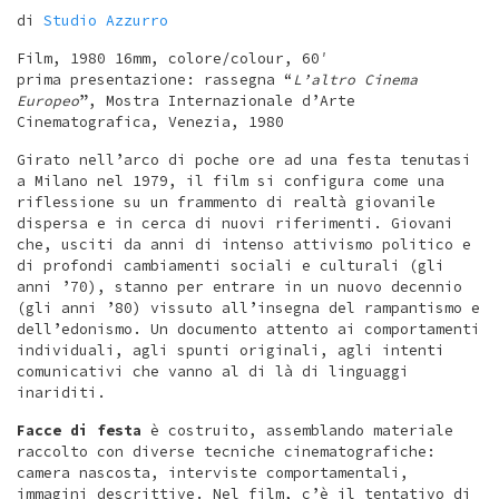
di
Studio Azzurro
Film, 1980 16mm, colore/colour, 60′
prima presentazione: rassegna “
L’altro Cinema
Europeo
”, Mostra Internazionale d’Arte
Cinematografica, Venezia, 1980
Girato nell’arco di poche ore ad una festa tenutasi
a Milano nel 1979, il film si configura come una
riflessione su un frammento di realtà giovanile
dispersa e in cerca di nuovi riferimenti. Giovani
che, usciti da anni di intenso attivismo politico e
di profondi cambiamenti sociali e culturali (gli
anni ’70), stanno per entrare in un nuovo decennio
(gli anni ’80) vissuto all’insegna del rampantismo e
dell’edonismo. Un documento attento ai comportamenti
individuali, agli spunti originali, agli intenti
comunicativi che vanno al di là di linguaggi
inariditi.
Facce di festa
è costruito, assemblando materiale
raccolto con diverse tecniche cinematografiche:
camera nascosta, interviste comportamentali,
immagini descrittive. Nel film, c’è il tentativo di