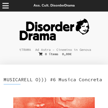
Ass. Cult. DisorderDrama
tTRAMA
Ad Astra – Cinemino in Genova
0 items
0,00
€
MUSICARELL O))) #6 Musica Concreta