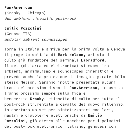
Pan•American
(Kranky – Chicago)
dub ambient cinematic post-rock
Emilio Pozzolini
(Genova ITA)
modular ambient soundscapes
Torna in Italia e arriva per la prima volta a Genova
il progetto solista di
Mark Nelson,
artista di
culto già fondatore dei seminali
Labradford
.
Il set (chitarra ed elettronica) si muove tra
ambient, minimalismo e soundscapes cinematici e
prevede anche la proiezione di immagini girate dallo
stesso Nelson. Saranno inoltre presentati alcuni
brani del prossimo disco di
Pan•American
, in uscita
l’anno prossimo sempre sulla fida e
benemerita
Kranky
, etichetta di culto per tutto il
post-rock strumentale a cavallo del nuovo millennio.
In apertura un set per sintetizzatori modulari,
nastri e diavolerie elettroniche di
Emilio
Pozzolini
, già dietro alle macchine per i paladini
del post-rock elettronico italiano, genovesi con