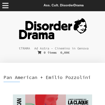
Ass. Cult. DisorderDrama
tTRAMA
Ad Astra – Cinemino in Genova
0 items
0,00
€
Pan American + Emilio Pozzolini