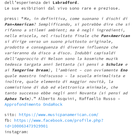
dell’esperienza dei
Labradford
.
Le sue esibizioni dal vivo sono rare e preziose.
press: “
Ma, in definitiva, come suonano i dischi di
Pan
•
American
? Semplificando, si potrebbe dire che si
rifanno a stilemi ambient; ma è negli ingredienti,
nella miscela, nel risultato finale che
Pan•American
si dirige verso un suono piuttosto originale,
prodotto e conseguenza di diverse influenze che
varieranno da disco a disco. Indubbi capisaldi
dell’approccio di Nelson sono la kosmiche muzik
tedesca targata anni Settanta (si pensi a
Schulze
e
ai
Tangerine Dream
), l’ambient – con ovviamente
Eno
quale maestro indiscusso – la scuola minimalista e
inoltre, quale elemento di maggior novità, la
commistione di dub ed elettronica minimale, che
tanto successo ebbe negli anni Novanta (si pensi ad
Aphex Twin
).
” Alberto Asquini, Raffaello Russo –
Approfondimento OndaRock
sito:
https://www.musicpanamerican.com/
fb:
https://www.facebook.com/profile.php?
id=100063473929901
instagram: