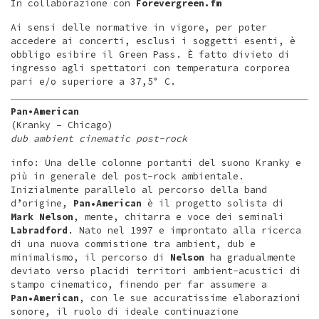
In collaborazione con
Forevergreen.fm
Ai sensi delle normative in vigore, per poter
accedere ai concerti, esclusi i soggetti esenti, è
obbligo esibire il Green Pass. È fatto divieto di
ingresso agli spettatori con temperatura corporea
pari e/o superiore a 37,5° C.
Pan
•
American
(Kranky – Chicago)
dub ambient cinematic post-rock
info: Una delle colonne portanti del suono Kranky e
più in generale del post-rock ambientale.
Inizialmente parallelo al percorso della band
d’origine,
Pan•American
è il progetto solista di
Mark Nelson
, mente, chitarra e voce dei seminali
Labradford
. Nato nel 1997 e improntato alla ricerca
di una nuova commistione tra ambient, dub e
minimalismo, il percorso di
Nelson
ha gradualmente
deviato verso placidi territori ambient-acustici di
stampo cinematico, finendo per far assumere a
Pan•American
, con le sue accuratissime elaborazioni
sonore, il ruolo di ideale continuazione