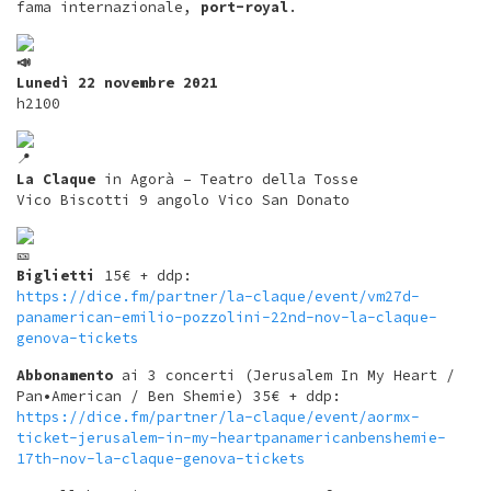
fama internazionale,
port-royal
.
Lunedì 22 novembre 2021
h2100
La Claque
in Agorà – Teatro della Tosse
Vico Biscotti 9 angolo Vico San Donato
Biglietti
15€ + ddp:
https://dice.fm/partner/la-claque/event/vm27d-
panamerican-emilio-pozzolini-22nd-nov-la-claque-
genova-tickets
Abbonamento
ai 3 concerti (Jerusalem In My Heart /
Pan•American / Ben Shemie) 35€ + ddp:
https://dice.fm/partner/la-claque/event/aormx-
ticket-jerusalem-in-my-heartpanamericanbenshemie-
17th-nov-la-claque-genova-tickets