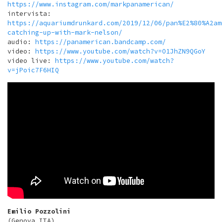
https://www.instagram.com/markpanamerican/
intervista:
https://aquariumdrunkard.com/2019/12/06/pan%E2%80%A2am
catching-up-with-mark-nelson/
audio:
https://panamerican.bandcamp.com/
video:
https://www.youtube.com/watch?v=O1JhZN9QGoY
video live:
https://www.youtube.com/watch?
v=jPoic7F6HIQ
Emilio Pozzolini
(Genova ITA)