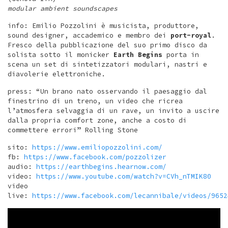
modular ambient soundscapes
info: Emilio Pozzolini è musicista, produttore,
sound designer, accademico e membro dei
port-royal
.
Fresco della pubblicazione del suo primo disco da
solista sotto il monicker
Earth Begins
porta in
scena un set di sintetizzatori modulari, nastri e
diavolerie elettroniche.
press: “Un brano nato osservando il paesaggio dal
finestrino di un treno, un video che ricrea
l’atmosfera selvaggia di un rave, un invito a uscire
dalla propria comfort zone, anche a costo di
commettere errori” Rolling Stone
sito:
https://www.emiliopozzolini.com/
fb:
https://www.facebook.com/pozzolizer
audio:
https://earthbegins.hearnow.com/
video:
https://www.youtube.com/watch?v=CVh_nTMIK80
video
live:
https://www.facebook.com/lecannibale/videos/9652