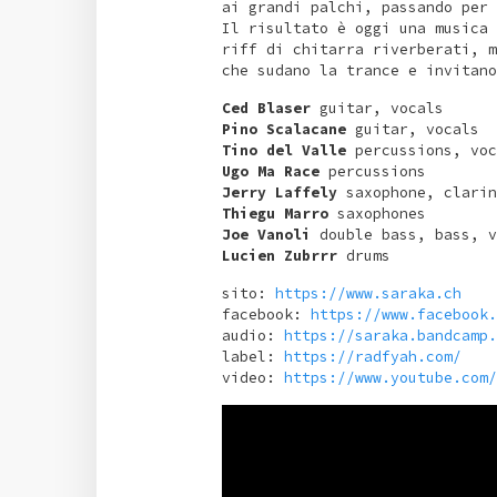
ai grandi palchi, passando per 
Il risultato è oggi una musica 
riff di chitarra riverberati, m
che sudano la trance e invitano
Ced Blaser
guitar, vocals
Pino Scalacane
guitar, vocals
Tino del Valle
percussions, voc
Ugo Ma Race
percussions
Jerry Laffely
saxophone, clarin
Thiegu Marro
saxophones
Joe Vanoli
double bass, bass, v
Lucien Zubrrr
drums
sito:
https://www.saraka.ch
facebook:
https://www.facebook.
audio:
https://saraka.bandcamp.
label:
https://radfyah.com/
video:
https://www.youtube.com/