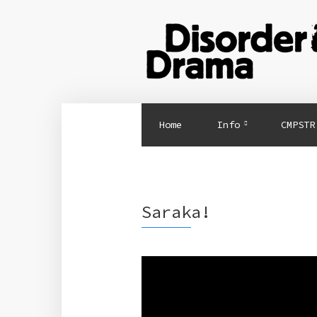
Home
Info
CMPSTR
Saraka!