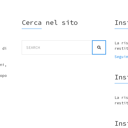
Cerca nel sito
Ins
Search
La ri
for:
 di
resti
Segui
ni,
Ins
opo
La ri
resti
Ins