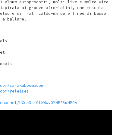
3 album autoprodotti, molti live e molte vite.
ispirata ai groove afro-latini, che mescola
elodie di fiati caldo-umide e linee di basso
 a ballare.
als
et
ocals
com/sarakaboomboom
com/releases
channel/UCcm3cl0lkWwvOYNF23uHEOA