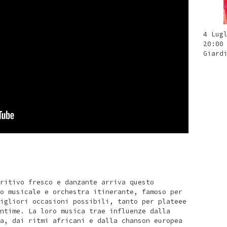
4 Lug
20:00
Giard
ritivo fresco e danzante arriva questo
o musicale e orchestra itinerante, famoso per
igliori occasioni possibili, tanto per plateee
ntime. La loro musica trae influenze dalla
a, dai ritmi africani e dalla chanson europea