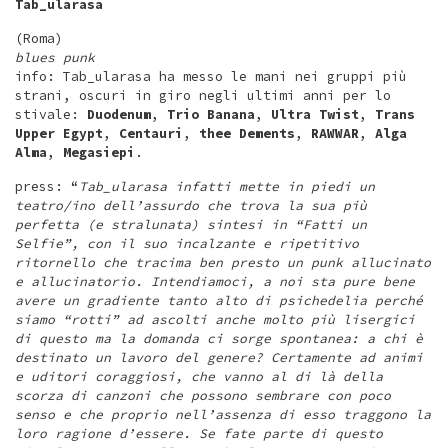
Tab_ularasa
(Roma)
blues punk
info: Tab_ularasa ha messo le mani nei gruppi più
strani, oscuri in giro negli ultimi anni per lo
stivale:
Duodenum
,
Trio Banana
,
Ultra Twist
,
Trans
Upper Egypt
,
Centauri
,
thee Dements
,
RAWWAR
,
Alga
Alma
,
Megasiepi
.
press: “
Tab_ularasa infatti mette in piedi un
teatro/ino dell’assurdo che trova la sua più
perfetta (e stralunata) sintesi in “Fatti un
Selfie”, con il suo incalzante e ripetitivo
ritornello che tracima ben presto un punk allucinato
e allucinatorio. Intendiamoci, a noi sta pure bene
avere un gradiente tanto alto di psichedelia perché
siamo “rotti” ad ascolti anche molto più lisergici
di questo ma la domanda ci sorge spontanea: a chi è
destinato un lavoro del genere? Certamente ad animi
e uditori coraggiosi, che vanno al di là della
scorza di canzoni che possono sembrare con poco
senso e che proprio nell’assenza di esso traggono la
loro ragione d’essere. Se fate parte di questo