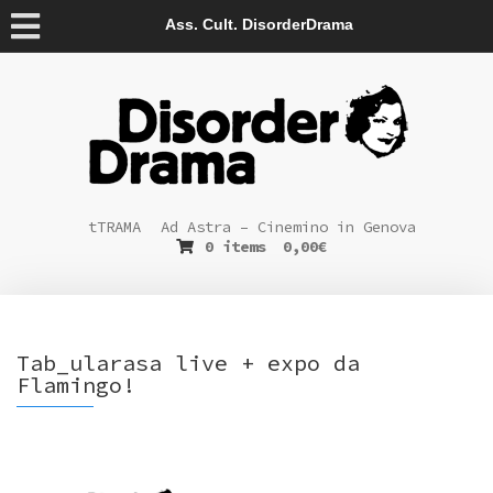
Ass. Cult. DisorderDrama
tTRAMA
Ad Astra – Cinemino in Genova
0 items
0,00
€
Tab_ularasa live + expo da
Flamingo!