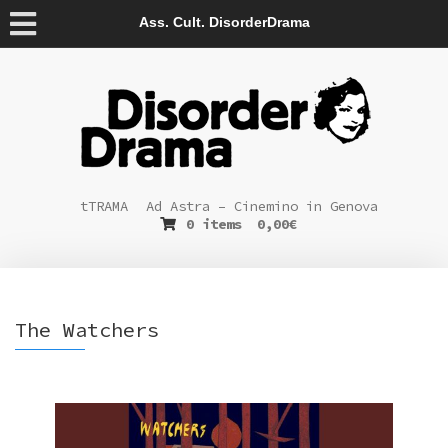
Ass. Cult. DisorderDrama
tTRAMA
Ad Astra – Cinemino in Genova
0 items
0,00
€
The Watchers