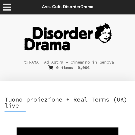
Ass. Cult. DisorderDrama
tTRAMA
Ad Astra – Cinemino in Genova
0 items
0,00
€
Tuono proiezione + Real Terms (UK)
live