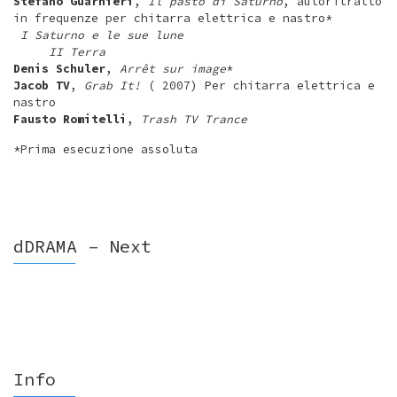
Stefano Guarnieri
,
Il pasto di Saturno
, autoritratto
in frequenze per chitarra elettrica e nastro*
I Saturno e le sue lune
II Terra
Denis Schuler
,
Arrêt sur image
*
Jacob TV
,
Grab It!
( 2007) Per chitarra elettrica e
nastro
Fausto Romitelli
,
Trash TV Trance
*Prima esecuzione assoluta
dDRAMA – Next
Info