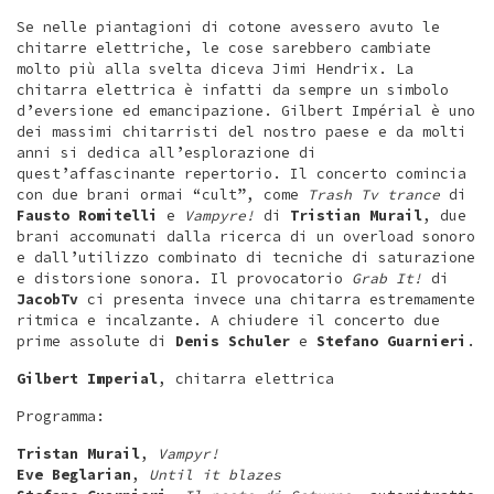
Se nelle piantagioni di cotone avessero avuto le
chitarre elettriche, le cose sarebbero cambiate
molto più alla svelta diceva Jimi Hendrix. La
chitarra elettrica è infatti da sempre un simbolo
d’eversione ed emancipazione. Gilbert Impérial è uno
dei massimi chitarristi del nostro paese e da molti
anni si dedica all’esplorazione di
quest’affascinante repertorio. Il concerto comincia
con due brani ormai “cult”, come
Trash Tv trance
di
Fausto Romitelli
e
Vampyre!
di
Tristian Murail
, due
brani accomunati dalla ricerca di un overload sonoro
e dall’utilizzo combinato di tecniche di saturazione
e distorsione sonora. Il provocatorio
Grab It!
di
JacobTv
ci presenta invece una chitarra estremamente
ritmica e incalzante. A chiudere il concerto due
prime assolute di
Denis Schuler
e
Stefano Guarnieri
.
Gilbert Imperial
, chitarra elettrica
Programma:
Tristan Murail
,
Vampyr!
Eve Beglarian
,
Until it blazes