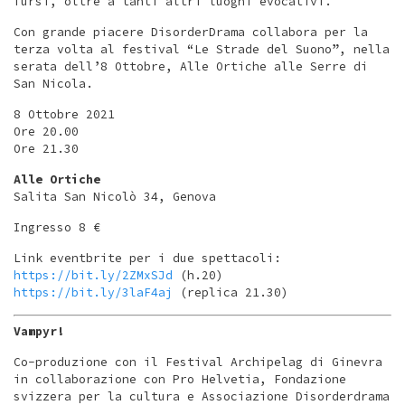
Tursi, oltre a tanti altri luoghi evocativi.
Con grande piacere DisorderDrama collabora per la
terza volta al festival “Le Strade del Suono”, nella
serata dell’8 Ottobre, Alle Ortiche alle Serre di
San Nicola.
8 Ottobre 2021
Ore 20.00
Ore 21.30
Alle Ortiche
Salita San Nicolò 34, Genova
Ingresso 8 €
Link eventbrite per i due spettacoli:
https://bit.ly/2ZMxSJd
(h.20)
https://bit.ly/3laF4aj
(replica 21.30)
Vampyr!
Co-produzione con il Festival Archipelag di Ginevra
in collaborazione con Pro Helvetia, Fondazione
svizzera per la cultura e Associazione Disorderdrama