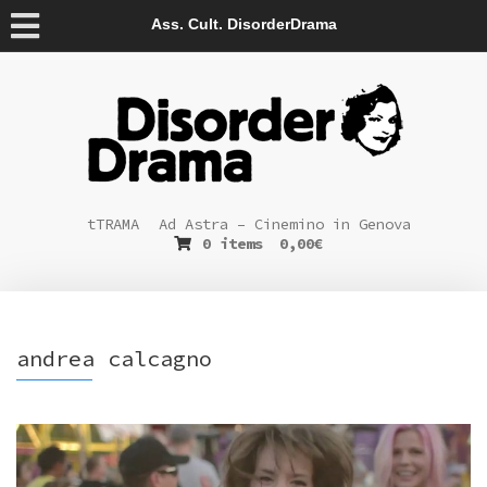
Ass. Cult. DisorderDrama
tTRAMA
Ad Astra – Cinemino in Genova
0 items
0,00
€
andrea calcagno