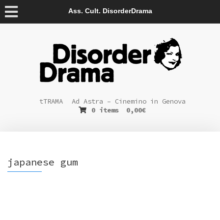
Ass. Cult. DisorderDrama
tTRAMA
Ad Astra – Cinemino in Genova
0 items
0,00
€
japanese gum