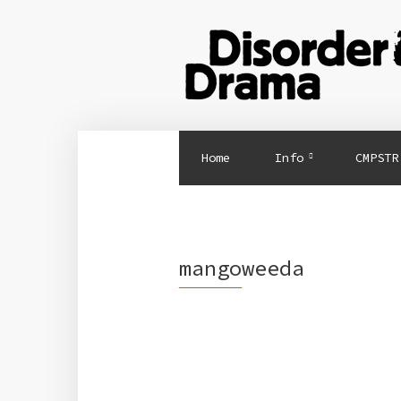
Home
Info
CMPSTR
mangoweeda