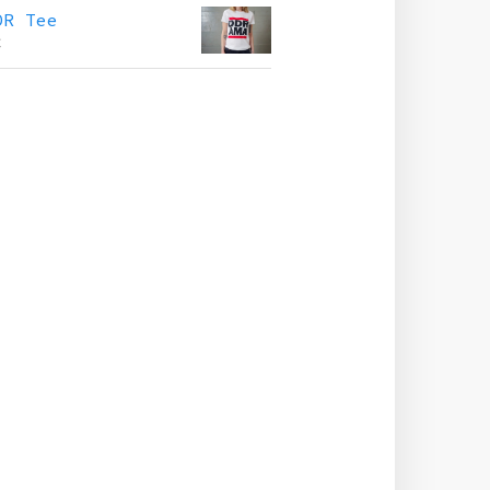
DR Tee
€