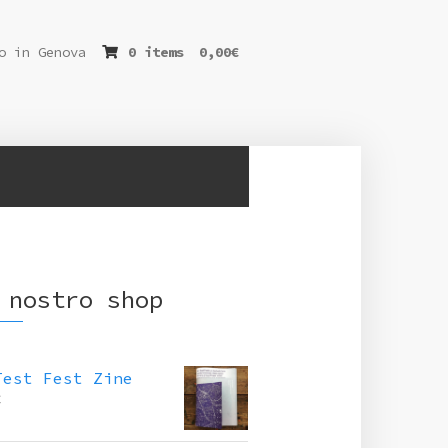
o in Genova
0 items
0,00
€
 nostro shop
Test Fest Zine
€