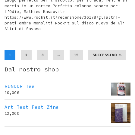
Luogo perfetto per l’ascolto: per strada, mentre si
marcia in un corteo Perfetta colonna sonora per:
L’Odio, Mathieu Kassovitz
https://www.rockit.it/recensione/36178/glialtri-
prati-ombre-monoliti Rockit sul disco nuovo de Gli
Altri di Savona
1
2
3
…
15
SUCCESSIVO »
Dal nostro shop
RUNDDR Tee
10,00
€
Art Test Fest Zine
12,00
€