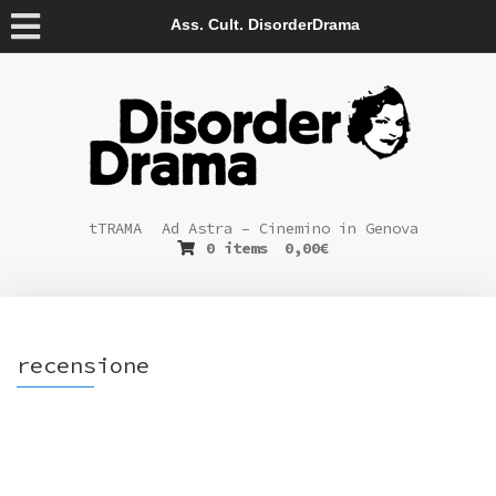
Ass. Cult. DisorderDrama
tTRAMA
Ad Astra – Cinemino in Genova
0 items
0,00
€
recensione