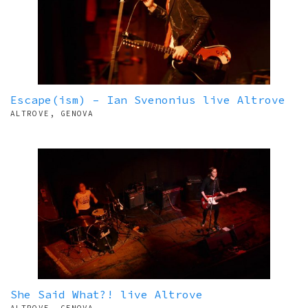
Escape(ism) – Ian Svenonius live Altrove
ALTROVE, GENOVA
She Said What?! live Altrove