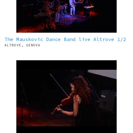
The Mauskovic Dance Band live Altrove 1/2
ALTROVE, GENOVA