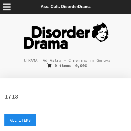
Ass. Cult. DisorderDrama
tTRAMA
Ad Astra – Cinemino in Genova
0 items
0,00
€
1718
ALL ITEMS