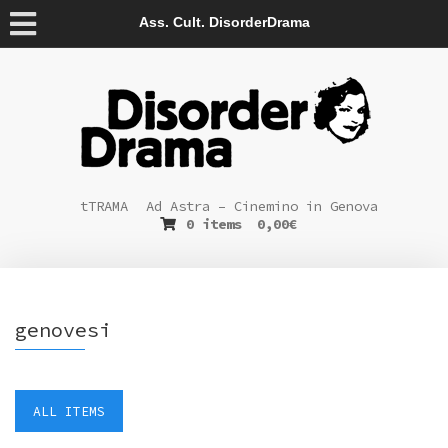
Ass. Cult. DisorderDrama
tTRAMA
Ad Astra – Cinemino in Genova
0 items
0,00
€
genovesi
ALL ITEMS