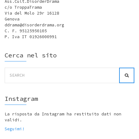
Ass.Cult.DisorderDrama
c/o TroppaTrama
Via del Molo 29r 16128
Genova
ddrama@disorderdrama.org
C. F. 95125950105
P. Iva IT 01926000991
Cerca nel sito
Search
for:
Instagram
La risposta da Instagram ha restituito dati non
validi.
Seguimi!