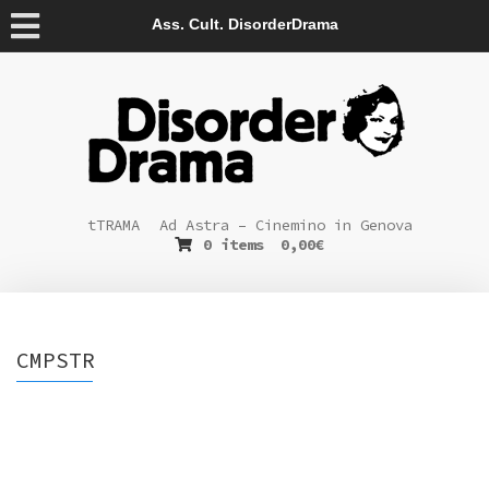
Ass. Cult. DisorderDrama
tTRAMA
Ad Astra – Cinemino in Genova
0 items
0,00
€
CMPSTR