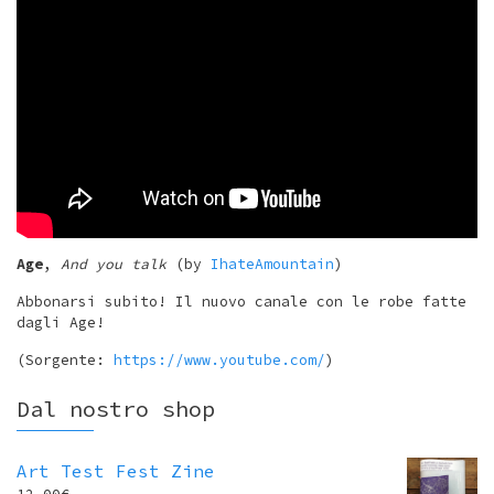
Age
,
And you talk
(by
IhateAmountain
)
Abbonarsi subito! Il nuovo canale con le robe fatte
dagli Age!
(Sorgente:
https://www.youtube.com/
)
Dal nostro shop
Art Test Fest Zine