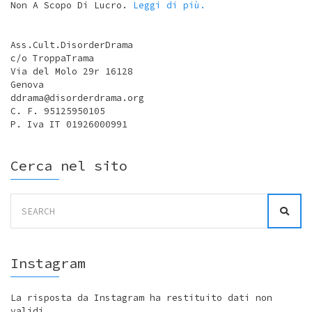
Non A Scopo Di Lucro.
Leggi di più.
Ass.Cult.DisorderDrama
c/o TroppaTrama
Via del Molo 29r 16128
Genova
ddrama@disorderdrama.org
C. F. 95125950105
P. Iva IT 01926000991
Cerca nel sito
Search
for:
Instagram
La risposta da Instagram ha restituito dati non
validi.