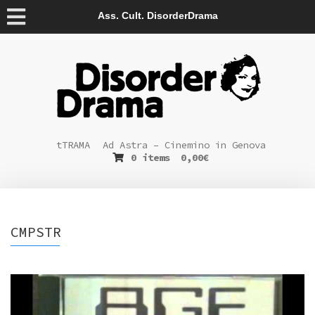
Ass. Cult. DisorderDrama
tTRAMA
Ad Astra – Cinemino in Genova
0 items
0,00
€
CMPSTR