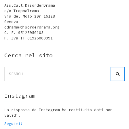
Ass.Cult.DisorderDrama
c/o TroppaTrama
Via del Molo 29r 16128
Genova
ddrama@disorderdrama.org
C. F. 95125950105
P. Iva IT 01926000991
Cerca nel sito
Search
for:
Instagram
La risposta da Instagram ha restituito dati non
validi.
Seguimi!