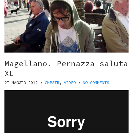
Magellano. Pernazza saluta
XL
27 MAGGIO 2012
•
CMPSTR
,
VIDEO
•
NO COMMENTS