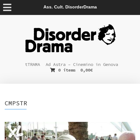
Ass. Cult. DisorderDrama
tTRAMA
Ad Astra – Cinemino in Genova
0 items
0,00
€
CMPSTR