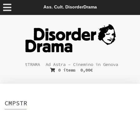
Ass. Cult. DisorderDrama
tTRAMA
Ad Astra – Cinemino in Genova
0 items
0,00
€
CMPSTR