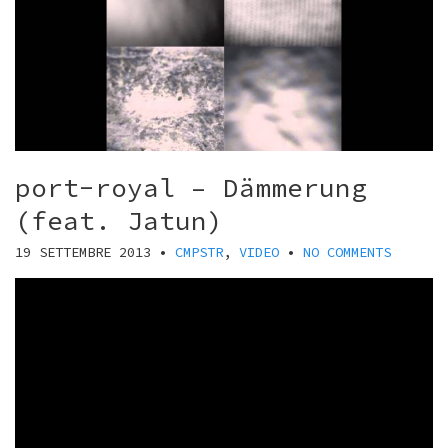
port-royal – Dämmerung
(feat. Jatun)
19 SETTEMBRE 2013
•
CMPSTR
,
VIDEO
•
NO COMMENTS