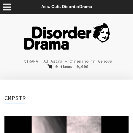
Ass. Cult. DisorderDrama
tTRAMA
Ad Astra – Cinemino in Genova
0 items
0,00
€
CMPSTR