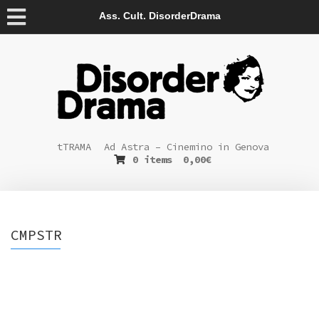
Ass. Cult. DisorderDrama
tTRAMA
Ad Astra – Cinemino in Genova
0 items
0,00
€
CMPSTR