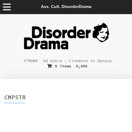
Ass. Cult. DisorderDrama
tTRAMA
Ad Astra – Cinemino in Genova
0 items
0,00
€
CMPSTR