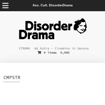
Ass. Cult. DisorderDrama
tTRAMA
Ad Astra – Cinemino in Genova
0 items
0,00
€
CMPSTR