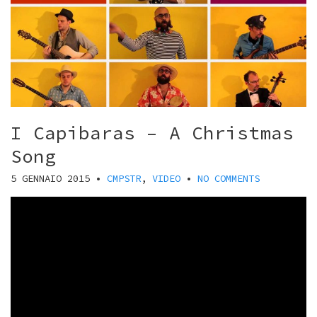
I Capibaras – A Christmas
Song
5 GENNAIO 2015
•
CMPSTR
,
VIDEO
•
NO COMMENTS