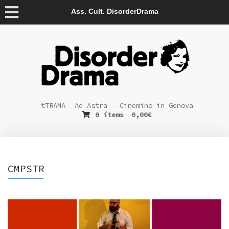
Ass. Cult. DisorderDrama
tTRAMA
Ad Astra – Cinemino in Genova
0 items
0,00
€
CMPSTR