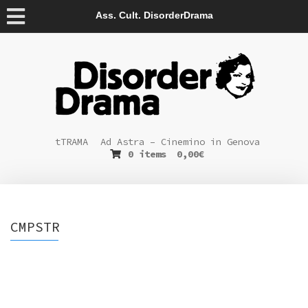
Ass. Cult. DisorderDrama
tTRAMA
Ad Astra – Cinemino in Genova
0 items
0,00
€
CMPSTR