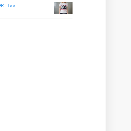
DR Tee
€