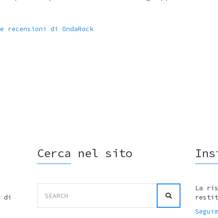
e recensioni di OndaRock
Cerca nel sito
Ins
Search
La ri
for:
 di
resti
Segui