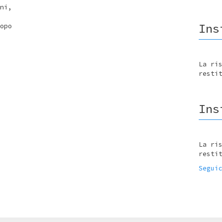
ni,
Ins
opo
La ri
resti
Ins
La ri
resti
Segui