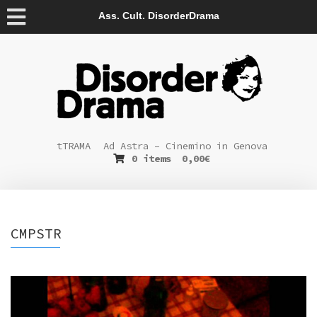
Ass. Cult. DisorderDrama
tTRAMA
Ad Astra – Cinemino in Genova
0 items
0,00
€
CMPSTR