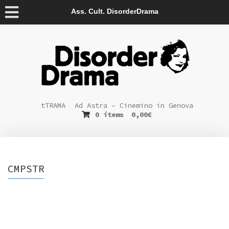
Ass. Cult. DisorderDrama
tTRAMA
Ad Astra – Cinemino in Genova
0 items
0,00
€
CMPSTR