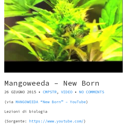
Mangoweeda – New Born
26 GIUGNO 2015
•
CMPSTR
,
VIDEO
•
NO COMMENTS
(via
MANGOWEEDA “New Born” – YouTube
)
Lezioni di biologia
(
Sorgente:
https://www.youtube.com/
)