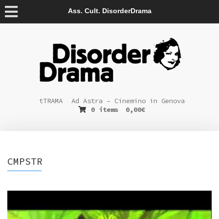
Ass. Cult. DisorderDrama
tTRAMA
Ad Astra – Cinemino in Genova
0 items
0,00
€
CMPSTR