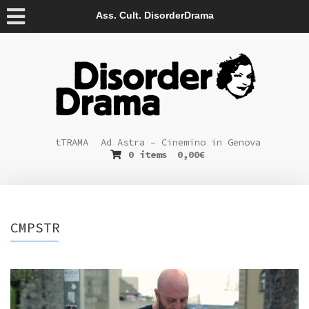
Ass. Cult. DisorderDrama
tTRAMA
Ad Astra – Cinemino in Genova
0 items
0,00
€
CMPSTR