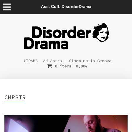
Ass. Cult. DisorderDrama
tTRAMA
Ad Astra – Cinemino in Genova
0 items
0,00
€
CMPSTR