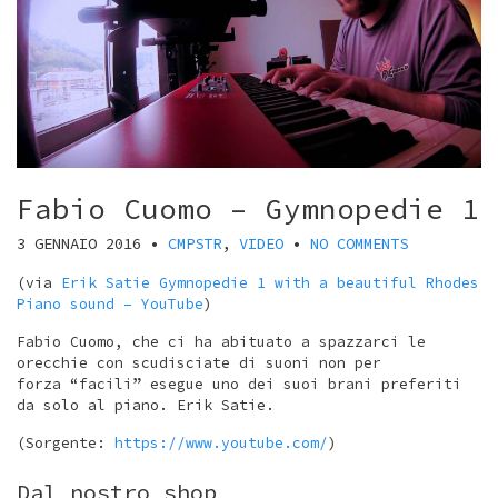
Fabio Cuomo – Gymnopedie 1
3 GENNAIO 2016
•
CMPSTR
,
VIDEO
•
NO COMMENTS
(via
Erik Satie Gymnopedie 1 with a beautiful Rhodes
Piano sound – YouTube
)
Fabio Cuomo, che ci ha abituato a spazzarci le
orecchie con scudisciate di suoni non per
forza “facili” esegue uno dei suoi brani preferiti
da solo al piano. Erik Satie.
(
Sorgente:
https://www.youtube.com/
)
Dal nostro shop