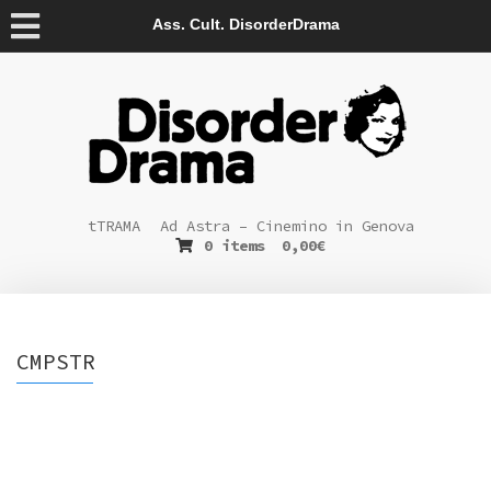
Ass. Cult. DisorderDrama
tTRAMA
Ad Astra – Cinemino in Genova
0 items
0,00
€
CMPSTR