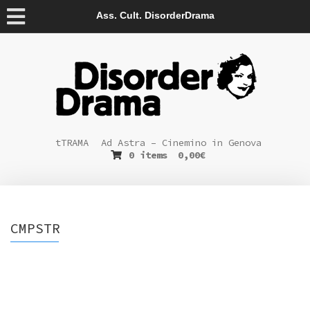
Ass. Cult. DisorderDrama
tTRAMA
Ad Astra – Cinemino in Genova
0 items
0,00
€
CMPSTR