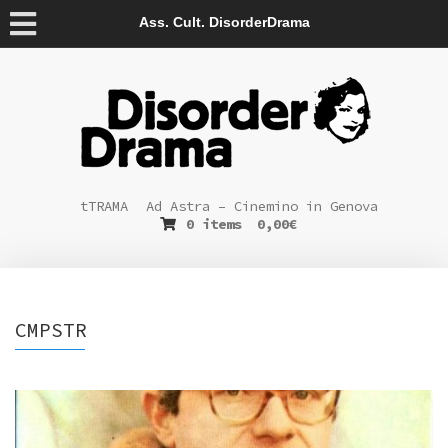
Ass. Cult. DisorderDrama
tTRAMA
Ad Astra – Cinemino in Genova
0 items
0,00
€
CMPSTR