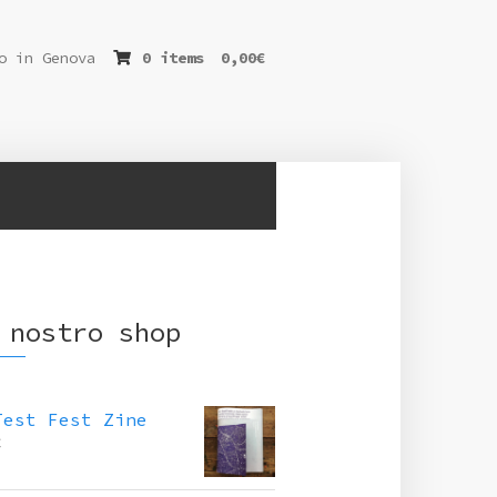
o in Genova
0 items
0,00
€
 nostro shop
Test Fest Zine
€