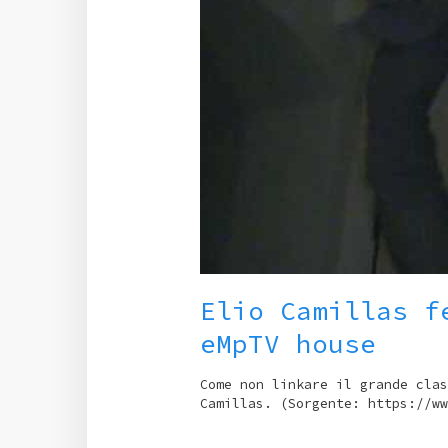
Elio Camillas f
eMpTV house
Come non linkare il grande clas
Camillas. (Sorgente: https://ww