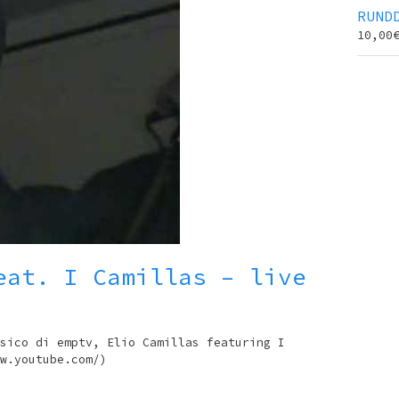
RUND
10,00
eat. I Camillas – live
sico di emptv, Elio Camillas featuring I
w.youtube.com/)