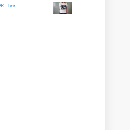
DR Tee
€