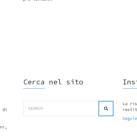
Cerca nel sito
Ins
Search
La ri
for:
 di
resti
Segui
ni,