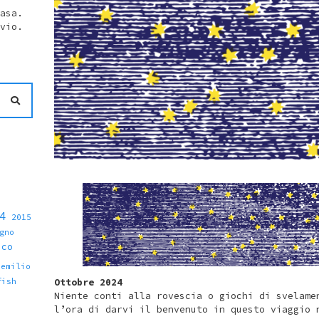
asa.
vio.
4
2015
gno
sco
emilio
fish
Ottobre 2024
Niente conti alla rovescia o giochi di svelame
l’ora di darvi il benvenuto in questo viaggio 