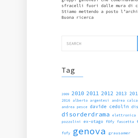
sfracelli fuori dalle mura di c
Stiamo mettendo a posto l’archi
Buona ricerca
Search
for:
Tag
2010
2011
2012
2013
201
2009
2016
alberto argentesi
andrea calca
davide cedolin
di
andrea pesce
disorderdrama
elettronica
ex-otago
f0fy
pozzolini
fascetta
genova
fofy
grausamer