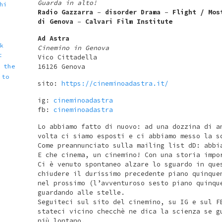
Guarda in alto!
hi
Radio Gazzarra
–
disorder Drama
–
Flight / Mos
di Genova
–
Calvari Film Institute
Ad Astra
k
Cinemino in Genova
t
Vico Cittadella
16126 Genova
the
to
sito:
https://cineminoadastra.it/
ig:
cineminoadastra
fb:
cineminoadastra
Lo abbiamo fatto di nuovo: ad una dozzina di a
volta ci siamo esposti e ci abbiamo messo la s
Come preannunciato sulla mailing list dD: abbi
E che cinema, un cinemino! Con una storia impo
Ci è venuto spontaneo alzare lo sguardo in que
chiudere il durissimo precedente piano quinque
nel prossimo (l’avventuroso sesto piano quinqu
guardando alle stelle.
Seguiteci sul sito del cinemino, su IG e sul F
stateci vicino checchè ne dica la scienza se g
più lontano.