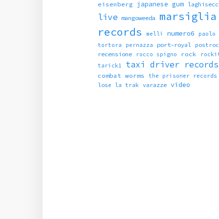
japanese gum
eisenberg
laghisecc
marsiglia
live
mangoweeda
records
numero6
melli
paolo
port-royal
tortora
pernazza
postroc
recensione
rock
rocco spigno
rocki
taxi driver records
tarick1
combat worms
the prisoner records
video
varazze
lose la trak