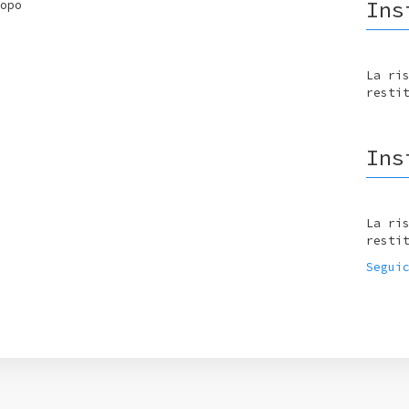
Ins
opo
La ri
resti
Ins
La ri
resti
Segui