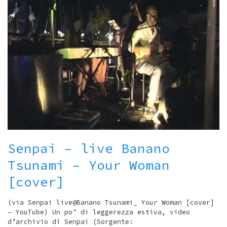
Senpai – live Banano
Tsunami – Your Woman
[cover]
(via Senpai live@Banano Tsunami_ Your Woman [cover]
– YouTube) Un po’ di leggerezza estiva, video
d’archivio di Senpai (Sorgente: