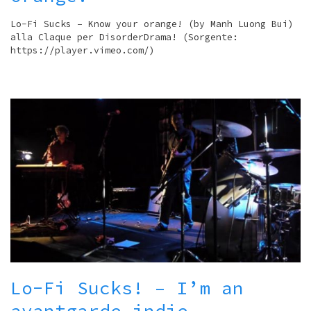
Lo-Fi Sucks – Know your orange! (by Manh Luong Bui)
alla Claque per DisorderDrama! (Sorgente:
https://player.vimeo.com/)
Lo-Fi Sucks! – I’m an
avantgarde indie