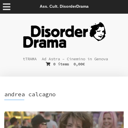
Ass. Cult. DisorderDrama
tTRAMA
Ad Astra – Cinemino in Genova
0 items
0,00
€
andrea calcagno