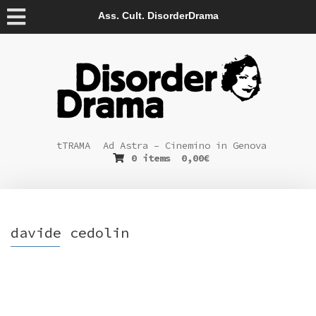
Ass. Cult. DisorderDrama
tTRAMA
Ad Astra – Cinemino in Genova
0 items
0,00
€
davide cedolin