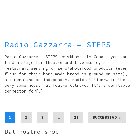
Radio Gazzarra – STEPS
Radio Gazzarra – STEPS twiskband: In Genoa, you can
find a stage for theatre and live music, a
restaurant serving km-zero/wholefood products (even
flour for their home-made bread is ground on-site),
a cinema and an independent radio station*… in the
very same house: at Teatro Altrove. It’s a veritable
connector for[…]
1
2
3
…
21
SUCCESSIVO »
Dal nostro shop