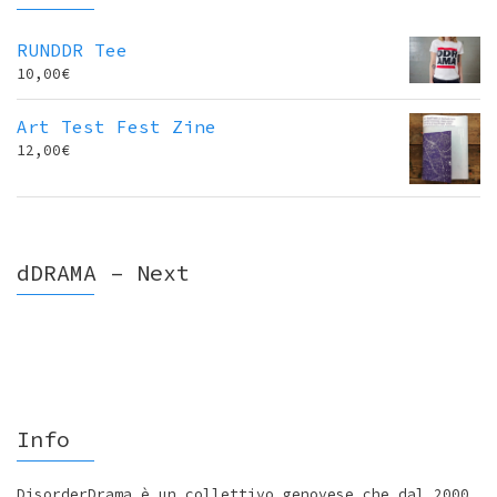
RUNDDR Tee
10,00
€
Art Test Fest Zine
12,00
€
dDRAMA – Next
Info
DisorderDrama è un collettivo genovese che dal 2000