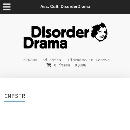
Ass. Cult. DisorderDrama
tTRAMA
Ad Astra – Cinemino in Genova
0 items
0,00
€
CMPSTR