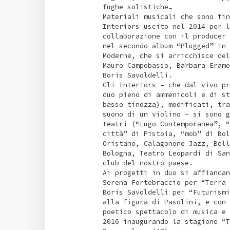
fughe solistiche…
Materiali musicali che sono fin
Interiors uscito nel 2014 per l
collaborazione con il producer 
nel secondo album “Plugged” in 
Moderne, che si arricchisce del
Mauro Campobasso, Barbara Eramo
Boris Savoldelli.
Gli Interiors – che dal vivo pr
duo pieno di ammenicoli e di st
basso tinozza), modificati, tra
suono di un violino – si sono g
teatri (“Lugo Contemporanea”, “
città” di Pistoia, “mob” di Bol
Oristano, Calagonone Jazz, Bell
Bologna, Teatro Leopardi di San
club del nostro paese.
Ai progetti in duo si affiancan
Serena Fortebraccio per “Terra 
Boris Savoldelli per “Futurismi
alla figura di Pasolini, e con 
poetico spettacolo di musica e 
2016 inaugurando la stagione “T