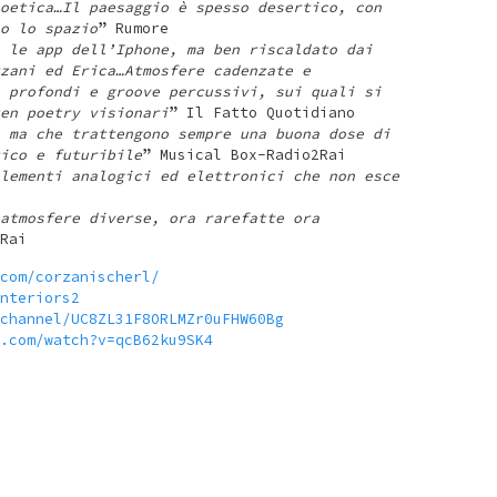
oetica…Il paesaggio è spesso desertico, con
o lo spazio
” Rumore
 le app dell’Iphone, ma ben riscaldato dai
zani ed Erica…Atmosfere cadenzate e
 profondi e groove percussivi, sui quali si
en poetry visionari
” Il Fatto Quotidiano
 ma che trattengono sempre una buona dose di
ico e futuribile
” Musical Box-Radio2Rai
lementi analogici ed elettronici che non esce
atmosfere diverse, ora rarefatte ora
Rai
com/corzanischerl/
nteriors2
channel/UC8ZL31F8ORLMZr0uFHW60Bg
.com/watch?v=qcB62ku9SK4