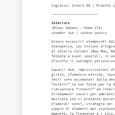
Ingresso: Intero 8€ / Ridotto s
——————————————————————-
Interiors
(Minus Habens – Roma ITA)
chamber dub / spoken poetry
Groove ossessivi stemperati dal
Stenopeica, Les Violons d’Ingre
di Valerio Corzani (Mau Mau, Ma
felpate e suoni spaziali, in un
d’occhio il sostegno percussivo
Squarci dub, improvvisazioni di
glitch, sfumature etniche, inco
testi sono accomunati dalla des
“esterni” se non fosse per la d
ridiventare “interni” ed interi
Arredamenti sonori per ambienti
musicale che si presenta davver
d’amorosi sensi, strategie dei 
coppie di elementi mai scontate
magnete, le frequenze e i chip,