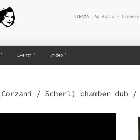
tTRAMA
Ad Astra – Cinemin
Eventi
Video
(Corzani / Scherl) chamber dub /