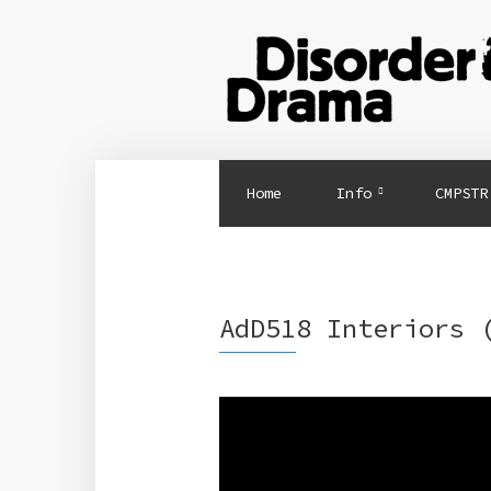
Home
Info
CMPSTR
AdD518 Interiors 