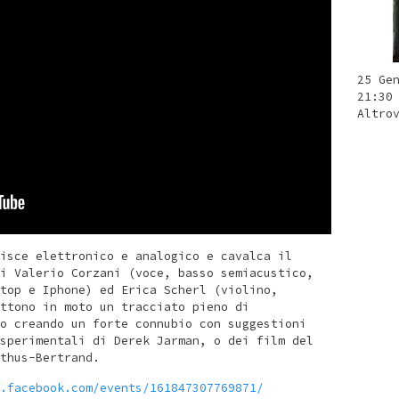
25 Ge
21:30
Altro
isce elettronico e analogico e cavalca il
i Valerio Corzani (voce, basso semiacustico,
top e Iphone) ed Erica Scherl (violino,
ttono in moto un tracciato pieno di
o creando un forte connubio con suggestioni
sperimentali di Derek Jarman, o dei film del
thus-Bertrand.
.facebook.com/events/161847307769871/