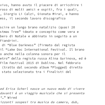
vivo, hanno avuto il piacere di arricchire i
roso di molti amici e ospiti, fra i quali,
, Giorgio Li Calzi, Gionata Mirai, e hanno
ess, il secondo lavoro discografico
scire un lungo brano natalizio (quasi 20
stmas Tree” ideato e concepito come vera e
bero di Natale e abbinato in seguito a un
Fiandrini.
 di “Blue Darkness” (firmato dal regista
il “Lake Doc International Festival. Il brano
o anche nella colonna sonora per il
etro” della regista russa Alina Gurinova, ed è
Film Festival 2015 di Dublino. Nel febbraio
 (tratto dal secondo album “Plugged) diretto
 stato selezionato tra i finalisti del
ed Erica Scherl nasce un nuovo modo di vivere
davanti è un viaggio musicale che si presenta
”…
” Wired
izzonti sospesi tra musica da camera, dub,