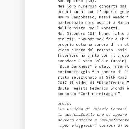
Sansepolcro (AR).
Nei loro numerosi concerti dal 
propri suoni con l’apporto gene
Mauro Campobasso, Massi Amadori
partecipato come ospiti a Harpn
dell’arpista Raoul Moretti.
Nel Dicembre 2014 hanno fatto u
minuti): “Soundtrack for a Chri
propria colonna sonora di un al
video curato dal regista Fabio 
Interiors ha vinto con il video
canadese Justin Bolduc-Turpin) 
“Blue Darkness” è stato inserit
cortometraggio “La camera di Pi
stato selezionato al Silk Road 
2017 il video di “Disaffection”
dalla regista Federica Biondi è
concorso “Cortinametraggio”.
press:
“
Da un’idea di Valerio Corzani 
la musica…Quello che ci appare 
davvero onirico e “stupefacente
“
…per viaggiatori curiosi di or