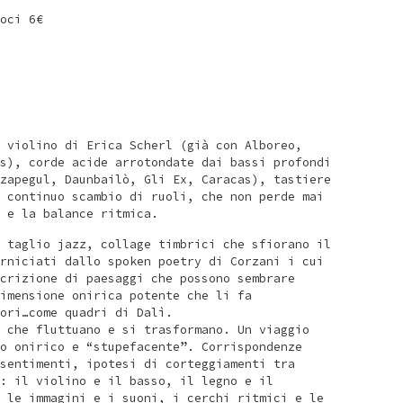
oci 6€
 violino di Erica Scherl (già con Alboreo,
s), corde acide arrotondate dai bassi profondi
zapegul, Daunbailò, Gli Ex, Caracas), tastiere
 continuo scambio di ruoli, che non perde mai
 e la balance ritmica.
 taglio jazz, collage timbrici che sfiorano il
rniciati dallo spoken poetry di Corzani i cui
crizione di paesaggi che possono sembrare
imensione onirica potente che li fa
ori…come quadri di Dalì.
 che fluttuano e si trasformano. Un viaggio
o onirico e “stupefacente”. Corrispondenze
sentimenti, ipotesi di corteggiamenti tra
: il violino e il basso, il legno e il
 le immagini e i suoni, i cerchi ritmici e le