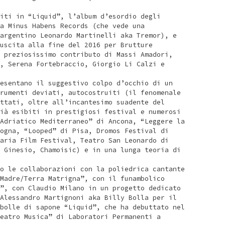
iti in “Liquid”, l’album d’esordio degli
a Minus Habens Records (che vede una
argentino Leonardo Martinelli aka Tremor), e
uscita alla fine del 2016 per Brutture
 preziosissimo contributo di Massi Amadori,
, Serena Fortebraccio, Giorgio Li Calzi e
esentano il suggestivo colpo d’occhio di un
rumenti deviati, autocostruiti (il fenomenale
ttati, oltre all’incantesimo suadente del
ià esibiti in prestigiosi festival e numerosi
Adriatico Mediterraneo” di Ancona, “Leggere la
ogna, “Looped” di Pisa, Dromos Festival di
aria Film Festival, Teatro San Leonardo di
 Ginesio, Chamoisic) e in una lunga teoria di
o le collaborazioni con la poliedrica cantante
Madre/Terra Matrigna”, con il funambolico
”, con Claudio Milano in un progetto dedicato
Alessandro Martignoni aka Billy Bolla per il
bolle di sapone “Liquid”, che ha debuttato nel
eatro Musica” di Laboratori Permanenti a