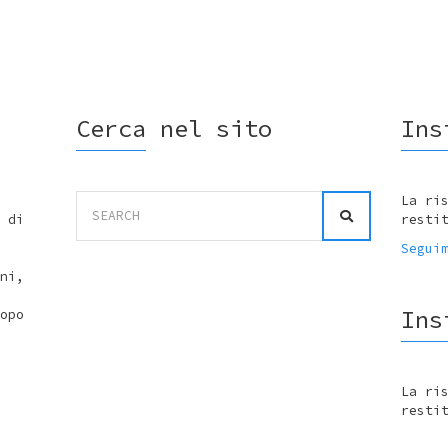
Cerca nel sito
Ins
Search
La ri
for:
 di
resti
Segui
ni,
Ins
opo
La ri
resti