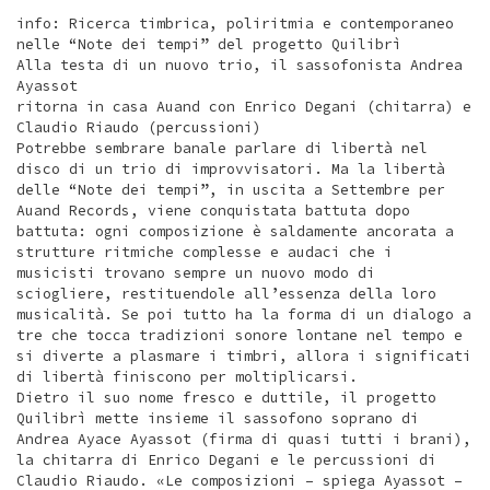
info: Ricerca timbrica, poliritmia e contemporaneo
nelle “Note dei tempi” del progetto Quilibrì
Alla testa di un nuovo trio, il sassofonista Andrea
Ayassot
ritorna in casa Auand con Enrico Degani (chitarra) e
Claudio Riaudo (percussioni)
Potrebbe sembrare banale parlare di libertà nel
disco di un trio di improvvisatori. Ma la libertà
delle “Note dei tempi”, in uscita a Settembre per
Auand Records, viene conquistata battuta dopo
battuta: ogni composizione è saldamente ancorata a
strutture ritmiche complesse e audaci che i
musicisti trovano sempre un nuovo modo di
sciogliere, restituendole all’essenza della loro
musicalità. Se poi tutto ha la forma di un dialogo a
tre che tocca tradizioni sonore lontane nel tempo e
si diverte a plasmare i timbri, allora i significati
di libertà finiscono per moltiplicarsi.
Dietro il suo nome fresco e duttile, il progetto
Quilibrì mette insieme il sassofono soprano di
Andrea Ayace Ayassot (firma di quasi tutti i brani),
la chitarra di Enrico Degani e le percussioni di
Claudio Riaudo. «Le composizioni – spiega Ayassot –