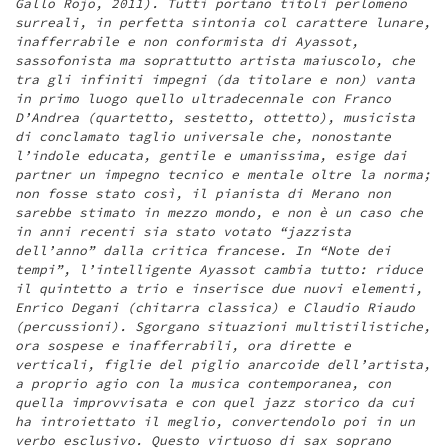
Gallo Rojo, 2011). Tutti portano titoli perlomeno
surreali, in perfetta sintonia col carattere lunare,
inafferrabile e non conformista di Ayassot,
sassofonista ma soprattutto artista maiuscolo, che
tra gli infiniti impegni (da titolare e non) vanta
in primo luogo quello ultradecennale con Franco
D’Andrea (quartetto, sestetto, ottetto), musicista
di conclamato taglio universale che, nonostante
l’indole educata, gentile e umanissima, esige dai
partner un impegno tecnico e mentale oltre la norma;
non fosse stato così, il pianista di Merano non
sarebbe stimato in mezzo mondo, e non è un caso che
in anni recenti sia stato votato “jazzista
dell’anno” dalla critica francese. In “Note dei
tempi”, l’intelligente Ayassot cambia tutto: riduce
il quintetto a trio e inserisce due nuovi elementi,
Enrico Degani (chitarra classica) e Claudio Riaudo
(percussioni). Sgorgano situazioni multistilistiche,
ora sospese e inafferrabili, ora dirette e
verticali, figlie del piglio anarcoide dell’artista,
a proprio agio con la musica contemporanea, con
quella improvvisata e con quel jazz storico da cui
ha introiettato il meglio, convertendolo poi in un
verbo esclusivo. Questo virtuoso di sax soprano