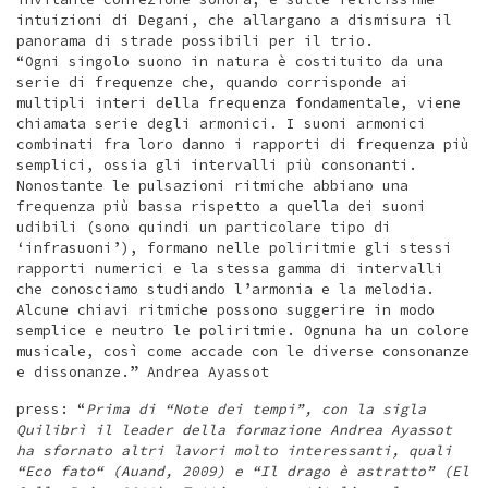
intuizioni di Degani, che allargano a dismisura il
panorama di strade possibili per il trio.
“Ogni singolo suono in natura è costituito da una
serie di frequenze che, quando corrisponde ai
multipli interi della frequenza fondamentale, viene
chiamata serie degli armonici. I suoni armonici
combinati fra loro danno i rapporti di frequenza più
semplici, ossia gli intervalli più consonanti.
Nonostante le pulsazioni ritmiche abbiano una
frequenza più bassa rispetto a quella dei suoni
udibili (sono quindi un particolare tipo di
‘infrasuoni’), formano nelle poliritmie gli stessi
rapporti numerici e la stessa gamma di intervalli
che conosciamo studiando l’armonia e la melodia.
Alcune chiavi ritmiche possono suggerire in modo
semplice e neutro le poliritmie. Ognuna ha un colore
musicale, così come accade con le diverse consonanze
e dissonanze.” Andrea Ayassot
press: “
Prima di “Note dei tempi”, con la sigla
Quilibrì il leader della formazione Andrea Ayassot
ha sfornato altri lavori molto interessanti, quali
“Eco fato“ (Auand, 2009) e “Il drago è astratto” (El