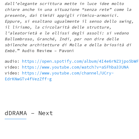
dall’elegante scrittura mette in luce idee molto
chiare anche in una situazione “senza rete” come la
presente, dai timidi appigli ritmico-armonici.
Eppure, si esaltano ugualmente il senso dello swing,
il lirismo, la circolarità delle strutture,
l’aleatorietà e le ellissi degli assoli: si vedano
Ballombroso, Granché, Indi, per non dire delle
sbilenche architetture di Molla e della briosità di
Embè
.” Audio Review – Pavoni
audio:
https://open.spotify.com/album/4I4e6rNZ3jpo5bWF
video:
https://www.youtube.com/watch?v=aSFhba33UNA
video:
https://www.youtube.com/channel/UCry-
EdrKNwGTv4fVezZff-g
dDRAMA – Next