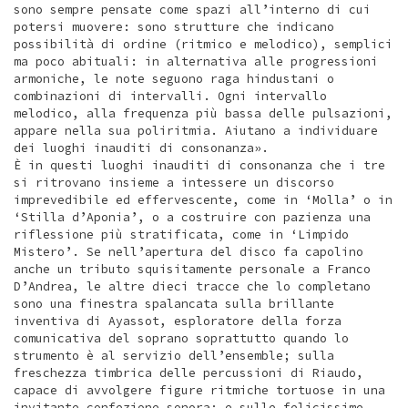
sono sempre pensate come spazi all’interno di cui
potersi muovere: sono strutture che indicano
possibilità di ordine (ritmico e melodico), semplici
ma poco abituali: in alternativa alle progressioni
armoniche, le note seguono raga hindustani o
combinazioni di intervalli. Ogni intervallo
melodico, alla frequenza più bassa delle pulsazioni,
appare nella sua poliritmia. Aiutano a individuare
dei luoghi inauditi di consonanza».
È in questi luoghi inauditi di consonanza che i tre
si ritrovano insieme a intessere un discorso
imprevedibile ed effervescente, come in ‘Molla’ o in
‘Stilla d’Aponia’, o a costruire con pazienza una
riflessione più stratificata, come in ‘Limpido
Mistero’. Se nell’apertura del disco fa capolino
anche un tributo squisitamente personale a Franco
D’Andrea, le altre dieci tracce che lo completano
sono una finestra spalancata sulla brillante
inventiva di Ayassot, esploratore della forza
comunicativa del soprano soprattutto quando lo
strumento è al servizio dell’ensemble; sulla
freschezza timbrica delle percussioni di Riaudo,
capace di avvolgere figure ritmiche tortuose in una
invitante confezione sonora; e sulle felicissime