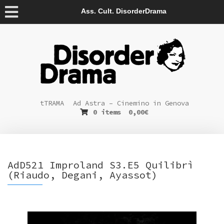
Ass. Cult. DisorderDrama
tTRAMA
Ad Astra – Cinemino in Genova
0 items
0,00
€
AdD521 Improland S3.E5 Quilibrì
(Riaudo, Degani, Ayassot)