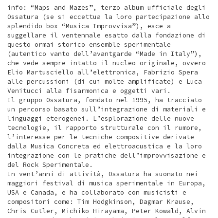
info: “Maps and Mazes”, terzo album ufficiale degli
Ossatura (se si eccettua la loro partecipazione allo
splendido box “Musica Improvvisa”), esce a
suggellare il ventennale esatto dalla fondazione di
questo ormai storico ensemble sperimentale
(autentico vanto dell’avantgarde “Made in Italy”),
che vede sempre intatto il nucleo originale, ovvero
Elio Martusciello all’elettronica, Fabrizio Spera
alle percussioni (di cui molte amplificate) e Luca
Venitucci alla fisarmonica e oggetti vari.
Il gruppo Ossatura, fondato nel 1995, ha tracciato
un percorso basato sull’integrazione di materiali e
linguaggi eterogenei. L’esplorazione delle nuove
tecnologie, il rapporto strutturale con il rumore,
l’interesse per le tecniche compositive derivate
dalla Musica Concreta ed elettroacustica e la loro
integrazione con le pratiche dell’improvvisazione e
del Rock Sperimentale.
In vent’anni di attività, Ossatura ha suonato nei
maggiori festival di musica sperimentale in Europa,
USA e Canada, e ha collaborato con musicisti e
compositori come: Tim Hodgkinson, Dagmar Krause,
Chris Cutler, Michiko Hirayama, Peter Kowald, Alvin