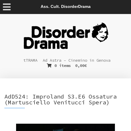
Ass. Cult. DisorderDrama
tTRAMA
Ad Astra – Cinemino in Genova
0 items
0,00
€
AdD524: Improland S3.E6 Ossatura
(Martusciello Venitucci Spera)