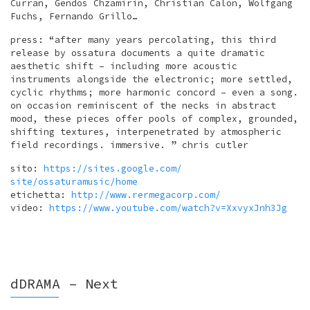
Curran, Gendos Chzamirin, Christian Calon, Wolfgang
Fuchs, Fernando Grillo…
press: “after many years percolating, this third
release by ossatura documents a quite dramatic
aesthetic shift – including more acoustic
instruments alongside the electronic; more settled,
cyclic rhythms; more harmonic concord – even a song.
on occasion reminiscent of the necks in abstract
mood, these pieces offer pools of complex, grounded,
shifting textures, interpenetrated by atmospheric
field recordings. immersive. ” chris cutler
sito:
https://sites.google.com/
site/ossaturamusic/home
etichetta:
http://
www.rermegacorp.com/
video:
https://www.youtube.com/
watch?v=XxvyxJnh3Jg
dDRAMA – Next