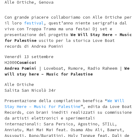
Alle Ortiche, Genova
Con grande piacere collaboriamo con Alle Ortiche per
il loro
festival
, quest’anno niente serigrafia dal
vivo con Troppa Trama ma una festa! Dj set e
presentazione del progetto
We Will Stay Here – Music
for Palestine
uscito per la storica Love Boat
records di Andrea Pomini
Venerdì 13 settembre
H2000
Cosmico!
Andrea Pomini
| Loveboat, Rumore, Radio Raheem |
We
will stay here – Music for Palestine
Alle Ortiche
Salita San Nicolò 34r
Presentazione della compilation benefica “
We Will
Stay Here – Music For Palestine
”, edita da Love Boat
Records, con brani inediti realizzati su commissione
da artisti elettronici e sperimentali
internazionali: Sara Persico, Agostino, STILL,
Anniatu, Mai Mai Mai feat. Osama Abu Ali, Bawrut,
Assyouti, Bono/Burattini, Holy Tongue feat. Dali de